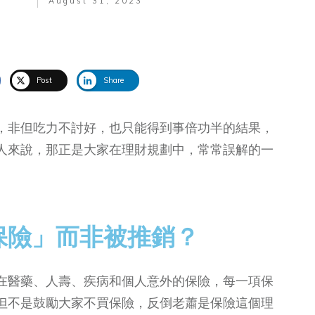
August 31, 2023
Post
Share
，非但吃力不討好，也只能得到事倍功半的結果，
人來說，那正是大家在理財規劃中，常常誤解的一
保險」而非被推銷？
在醫藥、人壽、疾病和個人意外的保險，每一項保
但不是鼓勵大家不買保險，反倒老蕭是保險這個理