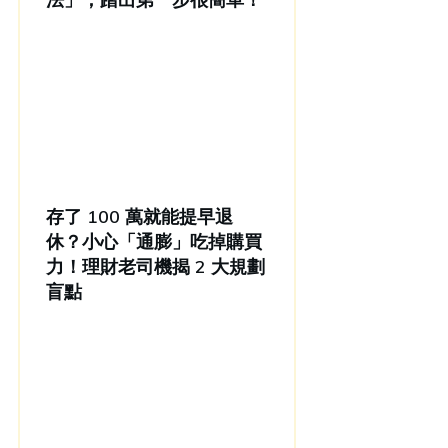
存了 100 萬就能提早退
休？小心「通膨」吃掉購買
力！理財老司機揭 2 大規劃
盲點