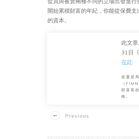
從買與被賣兩種不同的立場出發進行
開始累積財富的年紀，你能從保費支
的資本。
此文章
31日
在此
老蕭是
（FI
部落客的
格。
Previous