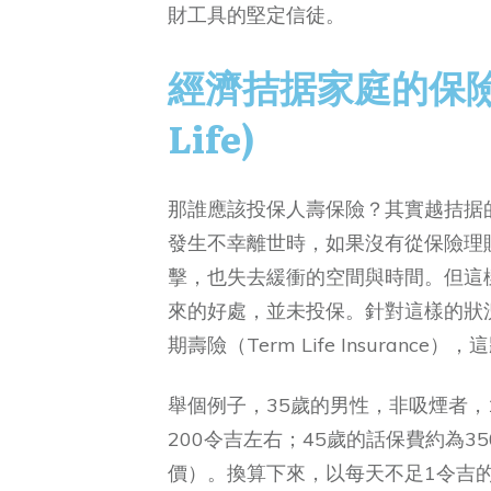
財工具的堅定信徒。
經濟拮据家庭的保險
Life)
那誰應該投保人壽保險？其實越拮据
發生不幸離世時，如果沒有從保險理
擊，也失去緩衝的空間與時間。但這
來的好處，並未投保。針對這樣的狀
期壽險（Term Life Insuran
舉個例子，35歲的男性，非吸煙者，
200令吉左右；45歲的話保費約為
價）。換算下來，以每天不足1令吉