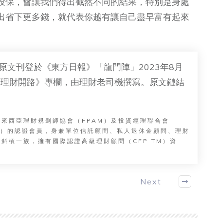
投保，會讓我們得出截然不同的結果，特別是身處
出省下更多錢，就代表你越有讓自己盡早富有起來
原文刊登於《東方日報》「龍門陣」2023年8月
《理財開路》專欄，由理財老司機撰寫。原文鏈結
馬來西亞理財規劃師協會（FPAM）及投資經理聯合會
MM）的認證會員，身兼單位信託顧問、私人退休金顧問、理財
斜槓一族，擁有國際認證高級理財顧問（CFP TM）資
Next