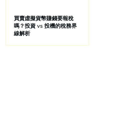
買賣虛擬貨幣賺錢要報稅
嗎？投資 vs 投機的稅務界
線解析