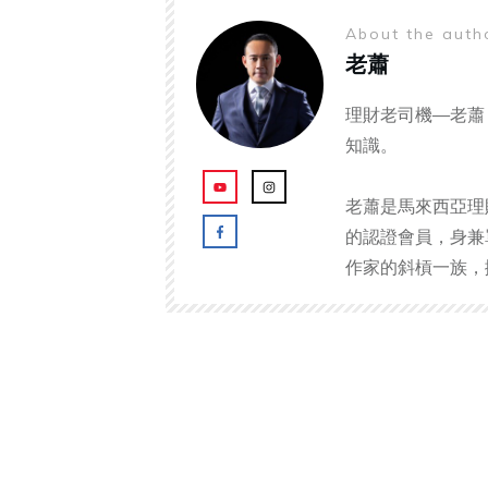
About the aut
老蕭
理財老司機—老蕭
知識。
老蕭是馬來西亞理
的認證會員，身兼
作家的斜槓一族，