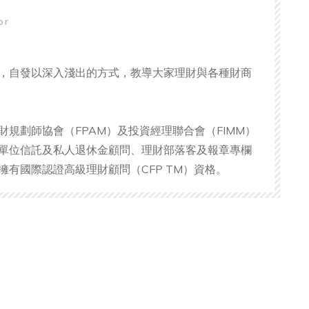
hor
，自發以深入淺出的方式，教導大家理財與各種財商
財規劃師協會（FPAM）及投資經理聯合會（FIMM）
單位信託及私人退休金顧問、理財部落客及報章專欄
擁有國際認證高級理財顧問（CFP TM）資格。