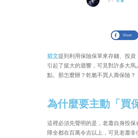
BY
老蕭
Share
前文
提到利用保險保單來存錢、投資
引起了挺大的迴響，可見對許多大馬
點。那怎麼辦？乾脆不買人壽保險？
為什麼要主動「買
這裡必須先聲明的是，老蕭自身投保
障全都在百萬令吉以上，可見老蕭非