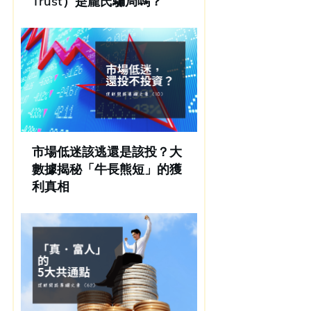
Trust）是龐氏騙局嗎？
市場低迷該逃還是該投？大
數據揭秘「牛長熊短」的獲
利真相