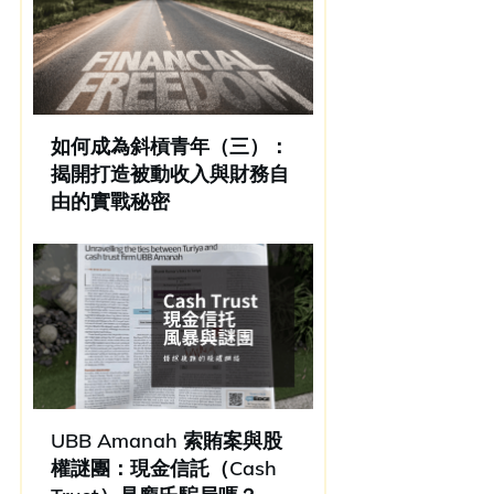
如何成為斜槓青年（三）：
揭開打造被動收入與財務自
由的實戰秘密
UBB Amanah 索賄案與股
權謎團：現金信託（Cash