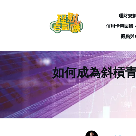
理財規
信用卡與回饋 
觀點與
如何成為斜槓