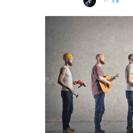
BY
老蕭