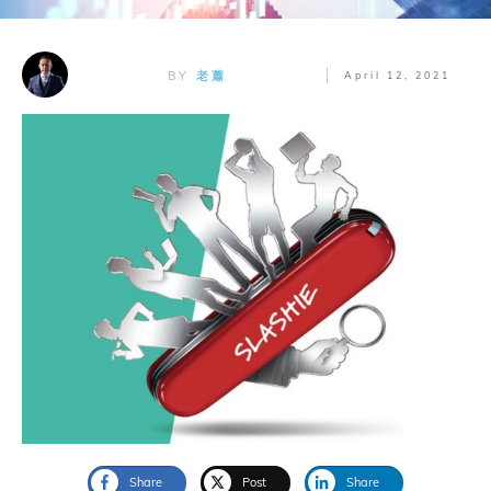
BY
老蕭
April 12, 2021
Share
Post
Share