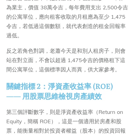
為業主，價值 38萬令吉，每年費用支出 2,500令吉
的公寓單位，應向租客收取的月租應為至少 1,475
令吉，若低過這個數額，就代表創造的租金回報率
過低。
反之若角色對調，老蕭今天是和別人租房子，則會
站在對立面，不會以超過 1,475令吉的價格租下這
間公寓單位，這個標準因人而異，供大家參考。
關鍵指標 2：淨資產收益率 (ROE)
—— 用股票思維檢視房產績效
第三個評斷數字，則是淨資產收益率（Return on
Equity，簡稱 ROE），這是一個適用於房產和股
票，能衡量相對於投資者權益（股本）的投資回報