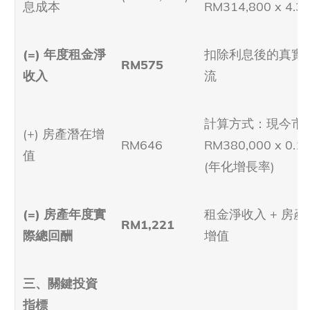
息成本
RM314,800 x 4.3
(=) 年度租金淨
扣除利息後的真實
RM575
收入
流
計算方式：現今市
(+) 房產潛在增
RM646
RM380,000 x 0.1
值
(年化增長率)
(=) 房產年度實
租金淨收入 + 房產
RM1,221
際總回酬
增值
三、關鍵投資
指標