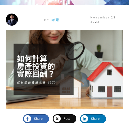
November 23,
BY
老蕭
2023
Share
Post
Share