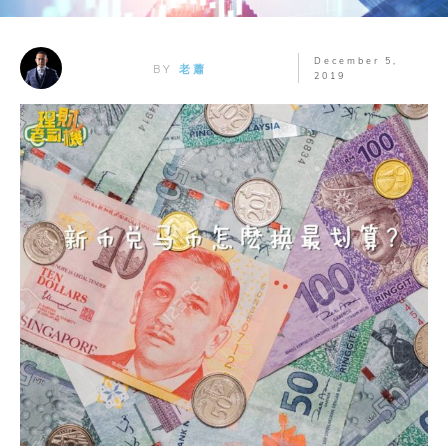
December 5,
BY
老蕭
2019