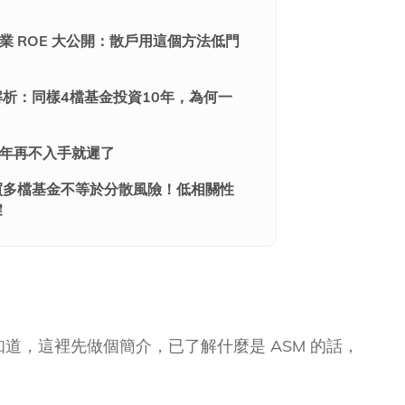
企業 ROE 大公開：散戶用這個方法低門
析：同樣4檔基金投資10年，為何一
？
5 年再不入手就遲了
買多檔基金不等於分散風險！低相關性
鍵
知道，這裡先做個簡介，已了解什麼是 ASM 的話，