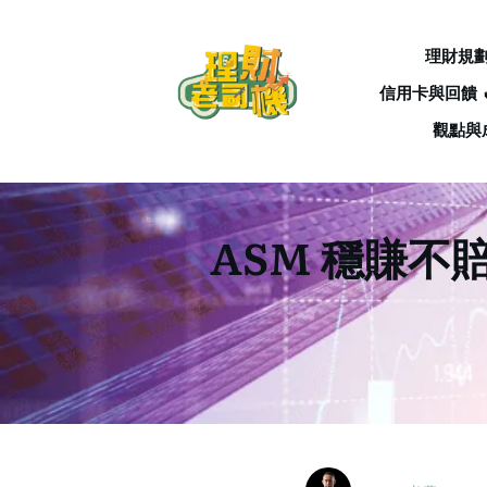
理財規
信用卡與回饋 
觀點與
ASM 穩賺不賠？