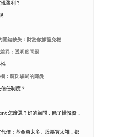
實現盈利？
現
露的關鍵缺失：財務數據豁免權
差異：透明度問題
要性
機：龐氏騙局的隱憂
是信任制度？
onsultant 怎麼選？好的顧問，除了懂投資，
實代價：基金買太多、股票買太雜，都