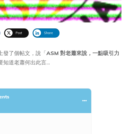
Post
Share
上發了個帖文，說「
ASM 對老蕭來說，一點吸引力
知道老蕭何出此言...
ents