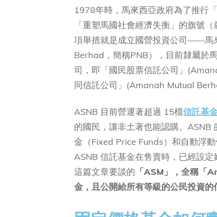
1978年時，馬來西亞政府為了推行
「重塑馬國社會經濟失衡」的旗號（
項舉措就是成立國營投資公司——馬來西亞「
Berhad，簡稱PNB），目前隸屬於
司，即「國民股票信託公司」(Amanah S
同信託公司」(Amanah Mutual Be
ASNB 目前營運著超過 15檔
信託基
的國民，讓非土著也能認購。ASNB
金（Fixed Price Funds）和自動浮
ASNB 信託基金在售賣時，已經設定
這篇文章要談的
「ASM」，全稱「Ama
金，且公開給所有等級的公民投資的