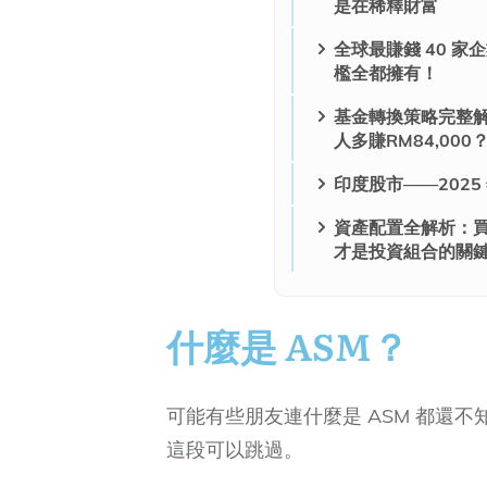
是在稀釋財富
全球最賺錢 40 家
檻全都擁有！
基金轉換策略完整解
人多賺RM84,000
印度股市——202
資產配置全解析：
才是投資組合的關
什麼是 ASM？
可能有些朋友連什麼是 ASM 都還不
這段可以跳過。