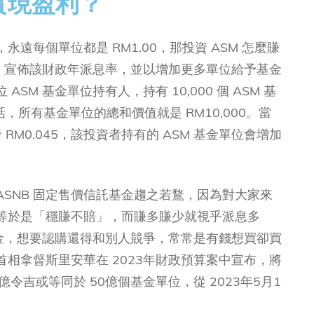
實現盈利？
遠每個單位都是 RM1.00，那投資 ASM 怎麼賺
SM 宣佈該財政年派息率，並以增加更多單位給予基金
M 基金單位持有人，持有 10,000 個 ASM 基
話，所有基金單位的總和價值就是 RM10,000。當
發 RM0.045，該投資者持有的 ASM 基金單位會增加
 ASNB 固定售價信託基金趨之若鶩，因為對大家來
等於是「穩賺不賠」，而賺多賺少就視乎派息多
基金，想要認購還得和別人競爭，常常是有錢想買卻買
相拿督斯里安華在 2023年財政預算案中宣布，將
0億令吉或等同於 50億個基金單位，從 2023年5月1