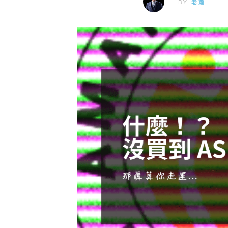
BY
老蕭