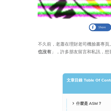
Share
不久前，老蕭在理財老司機臉書專頁
也沒有
」，許多朋友留言和私訊，想要
文章目錄 Table Of Cont
什麼是 ASM？