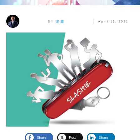
BY
老蕭
April 12, 2021
Share
Post
Share