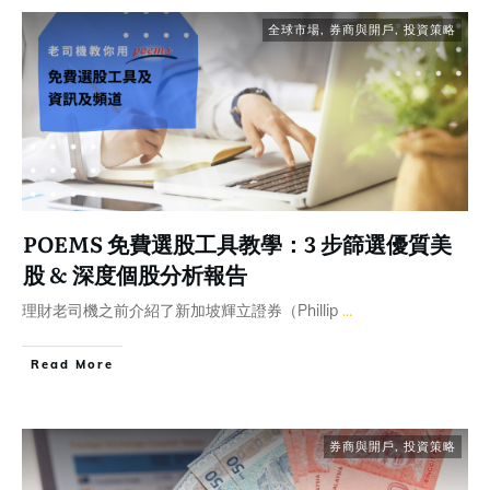
全球市場
,
券商與開戶
,
投資策略
POEMS 免費選股工具教學：3 步篩選優質美
股 & 深度個股分析報告
理財老司機之前介紹了新加坡輝立證券（Phillip
...
Read More
券商與開戶
,
投資策略