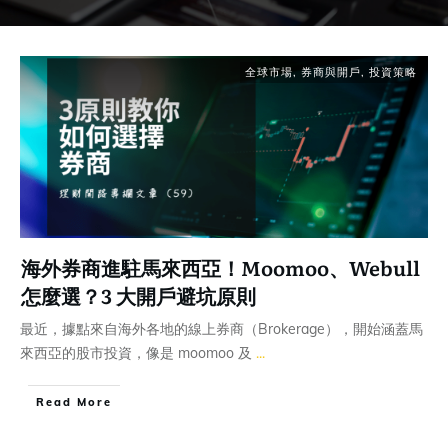
全球市場
,
券商與開戶
,
投資策略
海外券商進駐馬來西亞！Moomoo、Webull
怎麼選？3 大開戶避坑原則
最近，據點來自海外各地的線上券商（Brokerage），開始涵蓋馬
來西亞的股市投資，像是 moomoo 及
...
Read More