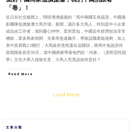
「卷」！
近日在社交媒體上，鬧得沸沸揚揚的「馬中兩國互免簽證，中國攝
影團隊低價搶灘大馬市場」新聞，讓許多大馬人，特別是中小企業
或自由工作者，感到憂心忡忡。眾所眾知，中國近年經濟狀況非常
糟糕，眾多商家倒閉、失業率急速飆升，導致該國產能過剩，加上
美中貿易戰2.0開打，大馬政府竟然還在這關頭，將馬中免簽證停
留期限延長至90天，當中國商家帶著他們的「內卷」（意即惡性競
爭）文化大舉入侵搶生意，大馬人究竟該如何是好？
...
Read More
Load More
文章分類