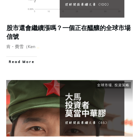
股市還會繼續漲嗎？一個正在醞釀的全球市場
信號
肯・費雪（Ken
...
Read More
全球市場
,
投資策略