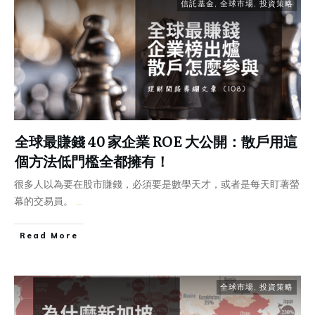
信託基金
,
全球市場
,
投資策略
全球最賺錢 40 家企業 ROE 大公開：散戶用這
個方法低門檻全都擁有！
很多人以為要在股市賺錢，必須要是數學天才，或者是每天盯著螢
幕的交易員。
...
Read More
全球市場
,
投資策略