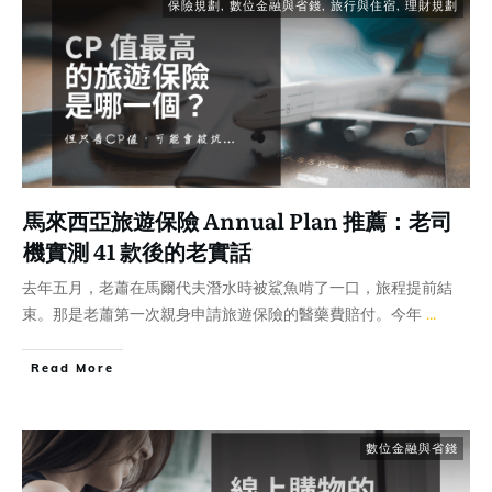
保險規劃
,
數位金融與省錢
,
旅行與住宿
,
理財規劃
馬來西亞旅遊保險 Annual Plan 推薦：老司
機實測 41 款後的老實話
去年五月，老蕭在馬爾代夫潛水時被鯊魚啃了一口，旅程提前結
束。那是老蕭第一次親身申請旅遊保險的醫藥費賠付。今年
...
Read More
數位金融與省錢