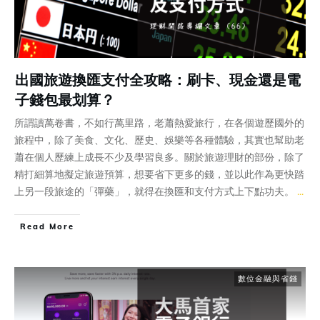
出國旅遊換匯支付全攻略：刷卡、現金還是電
子錢包最划算？
所謂讀萬卷書，不如行萬里路，老蕭熱愛旅行，在各個遊歷國外的
旅程中，除了美食、文化、歷史、娛樂等各種體驗，其實也幫助老
蕭在個人歷練上成長不少及學習良多。關於旅遊理財的部份，除了
精打細算地擬定旅遊預算，想要省下更多的錢，並以此作為更快踏
上另一段旅途的「彈藥」，就得在換匯和支付方式上下點功夫。
...
Read More
數位金融與省錢