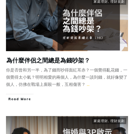
家庭理財
,
理財規劃
為什麼伴侶之間總是為錢吵架？
你是否曾和另一半，為了錢而吵得面紅耳赤？一個覺得亂花錢，一
個覺得太小氣？明明相愛的兩個人，為什麼一談到錢，就好像變了
個人，仿佛在戰場上廝殺一般，互相傷害？
...
Read More
家庭理財
,
理財規劃