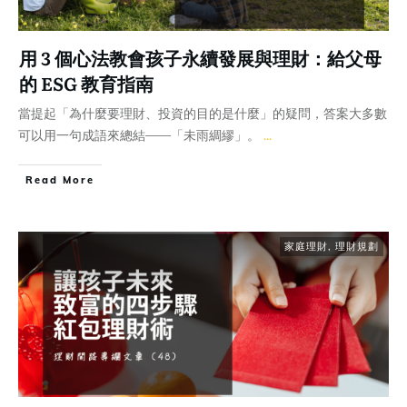
用 3 個心法教會孩子永續發展與理財：給父母
的 ESG 教育指南
當提起「為什麼要理財、投資的目的是什麼」的疑問，答案大多數
可以用一句成語來總結——「未雨綢繆」。
...
Read More
家庭理財
,
理財規劃