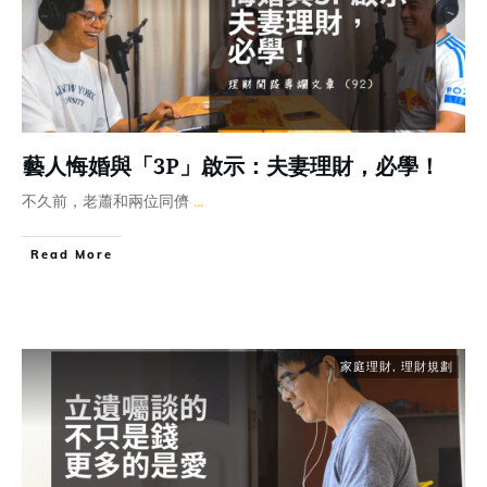
藝人悔婚與「3P」啟示：夫妻理財，必學！
不久前，老蕭和兩位同儕
...
Read More
家庭理財
,
理財規劃