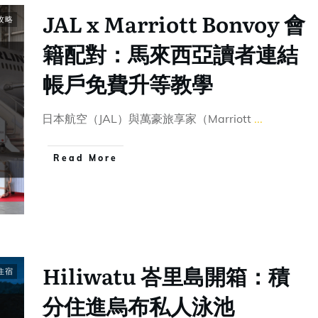
JAL x Marriott Bonvoy 會
攻略
籍配對：馬來西亞讀者連結
帳戶免費升等教學
日本航空（JAL）與萬豪旅享家（Marriott
...
Read More
Hiliwatu 峇里島開箱：積
住宿
分住進烏布私人泳池