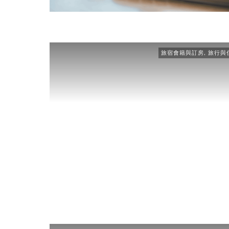
旅宿會籍與訂房
,
旅行與