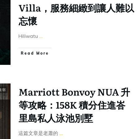
Villa，服務細緻到讓人難以
忘懷
Hiliwatu
...
Read More
Marriott Bonvoy NUA 升
住宿
等攻略：158K 積分住進峇
里島私人泳池別墅
這篇文章是老蕭的
...