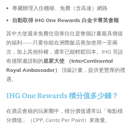
專屬辦理入住櫃檯、免費（含高速）網路
自動取得
IHG One Rewards 白金卡菁英會籍
其中大使週末免費住宿券往往是整個計畫最具價值
的福利——只要你能在洲際飯店善加使用一至兩
次，加上其他特權，通常已能輕鬆回本。IHG 另設
有僅限邀請制的
皇家大使
（InterContinental
Royal Ambassador）
頂級計畫，提供更豐厚的禮
遇。
IHG One Rewards 積分值多少錢
？
在酒店會籍的玩家圈中，積分價值通常以「每點積
分價值」（CPP, Cents Per Point）來衡量。