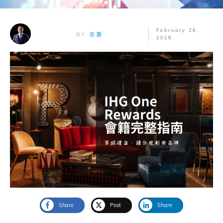
February 26,
BY
老蕭
2026
Share
Post
Share