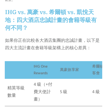
IHG vs. 萬豪 vs. 希爾頓 vs. 凱悅天
地：四大酒店忠誠計畫的會籍等級有
何不同？
如果你正在比較各大酒店集團的忠誠計畫，以下是
四大主流計畫在會籍等級架構上的核心差異：
IHG One
希爾頓
萬豪旅享家
Rewards
客會
4 級（+付
精英等級
費大使計
5 級
4 級
數量
畫）