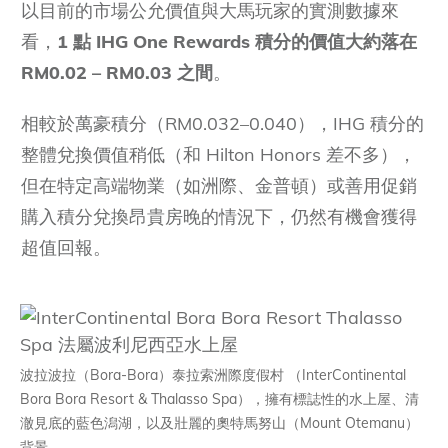
以目前的市場公允價值與大馬玩家的實測數據來
看，
1 點 IHG One Rewards 積分的價值大約落在
RM0.02 – RM0.03 之間
。
相較於萬豪積分（RM0.032–0.040），IHG 積分的
整體兌換價值稍低（和 Hilton Honors 差不多），
但在特定高端物業（如洲際、金普頓）或善用促銷
購入積分兌換昂貴房晚的情況下，仍然有機會獲得
超值回報。
波拉波拉（Bora-Bora）泰拉索洲際度假村 （InterContinental
Bora Bora Resort & Thalasso Spa），擁有標誌性的水上屋、清
澈見底的藍色潟湖，以及壯麗的奧特馬努山（Mount Otemanu）
背景。