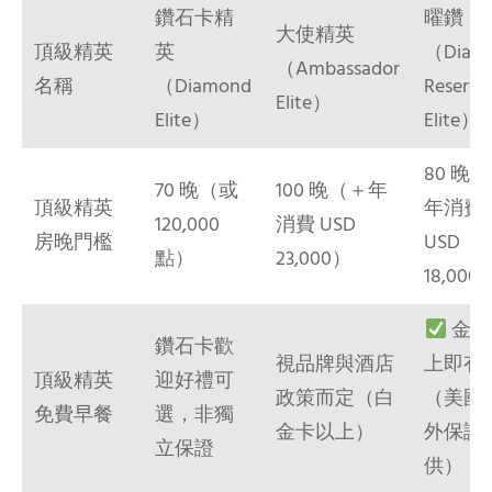
鑽石卡精
曜鑽
大使精英
頂級精英
英
（Diam
（Ambassador
名稱
（Diamond
Reserve
Elite）
Elite）
Elite）
80 晚
70 晚（或
100 晚（＋年
頂級精英
年消費
120,000
消費 USD
房晚門檻
USD
點）
23,000）
18,000
金卡
鑽石卡歡
視品牌與酒店
上即有
頂級精英
迎好禮可
政策而定（白
（美國
免費早餐
選，非獨
金卡以上）
外保證
立保證
供）