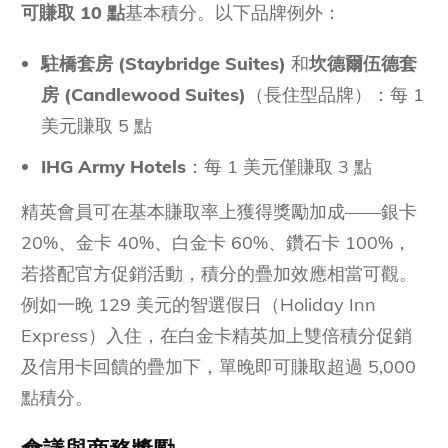
可賺取 10 點
基本積分。以下品牌例外：
駐橋套房
(Staybridge Suites)
和
坎德爾伍德套
房
(Candlewood Suites)
（長住型品牌）：每 1
美元賺取 5 點
IHG Army Hotels
：每 1 美元僅賺取 3 點
精英會員可在基本賺取率上獲得獎勵加成——銀卡
20%、金卡 40%、白金卡 60%、鑽石卡 100%，
若搭配官方促銷活動，積分的疊加效應相當可觀。
例如一晚 129 美元的智選假日（Holiday Inn
Express）入住，在白金卡精英加上雙倍積分促銷
及信用卡回饋的疊加下，單晚即可賺取超過 5,000
點積分。
會議與商務獎勵