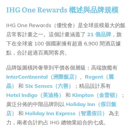
IHG One Rewards 概述與品牌規模
IHG One Rewards（優悅會）是全球規模最大的飯
店常客計畫之一。這個計畫涵蓋了
21 個品牌
，旗
下在全球逾 100 個國家擁有超過 6,900 間酒店據
點，合計超過百萬間客房。
品牌版圖橫跨奢華到平價各個層級：高端旗艦有
I
nterContinental（洲際飯店）
、
Regent（麗
晶）
和
Six Senses（六善）
；精品設計系有
Hotel Indigo（英迪格）
和
Kimpton（金普頓）
；
廣泛分佈的中階品牌則以
Holiday Inn（假日飯
店）
和
Holiday Inn Express（智選假日）
為主
力，兩者合計約占 IHG 總物業組合的七成。