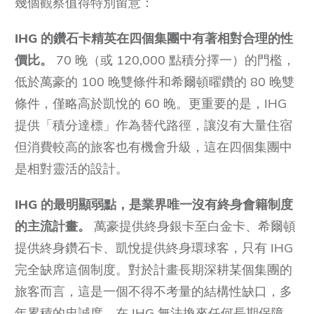
幾個觀察值得特別留意：
IHG 的鑽石卡精英在四個集團中有著相對合理的性
價比。
70 晚（或 120,000 點積分擇一）的門檻，
低於萬豪的 100 晚雙條件和希爾頓曜鑽的 80 晚雙
條件，僅略高於凱悅的 60 晚。更重要的是，IHG
提供「積分達標」作為替代路徑，讓沒有大量住宿
但消費較高的旅客也有機會升級，這在四個集團中
是相對靈活的設計。
IHG 的最明顯弱點，是業界唯一沒有終身會籍制度
的主流計畫。
萬豪提供終身銀卡至白金卡、希爾頓
提供終身鑽石卡、凱悅提供終身環球客，只有 IHG
完全缺席這個制度。對於計畫長期深耕某個集團的
旅客而言，這是一個不得不考量的結構性缺口，多
年累積的忠誠度，在 IHG 無法換來任何長期保障。