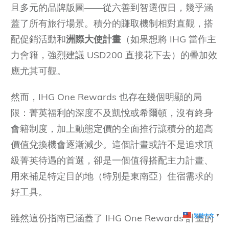
且多元的品牌版圖——從六善到智選假日，幾乎涵
蓋了所有旅行場景。積分的賺取機制相對直觀，搭
配促銷活動和
洲際大使計畫
（如果想將 IHG 當作主
力會籍，強烈建議 USD200 直接花下去）的疊加效
應尤其可觀。
然而，IHG One Rewards 也存在幾個明顯的局
限：菁英福利的深度不及凱悅或希爾頓，沒有終身
會籍制度，加上動態定價的全面推行讓積分的超高
價值兌換機會逐漸減少。這個計畫或許不是追求頂
級菁英待遇的首選，卻是一個值得搭配主力計畫、
用來補足特定目的地（特別是東南亞）住宿需求的
好工具。
雖然這份指南已涵蓋了 IHG One Rewards 計畫的
繁體中文
▼