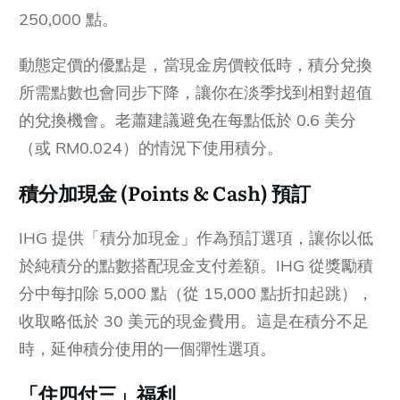
250,000 點。
動態定價的優點是，當現金房價較低時，積分兌換
所需點數也會同步下降，讓你在淡季找到相對超值
的兌換機會。老蕭建議避免在每點低於 0.6 美分
（或 RM0.024）的情況下使用積分。
積分加現金
(Points & Cash) 預訂
IHG 提供「積分加現金」作為預訂選項，讓你以低
於純積分的點數搭配現金支付差額。IHG 從獎勵積
分中每扣除 5,000 點（從 15,000 點折扣起跳），
收取略低於 30 美元的現金費用。這是在積分不足
時，延伸積分使用的一個彈性選項。
「住四付三」福利