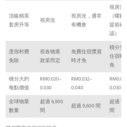
視房況
頂級精英
視房況，通常
（曜鑽
視房況
套房升等
有機會
提前確
認）
積分兌
度假村費
視各物業
免費住宿獎賞
住宿時
免除
政策而定
時才免
免
積分大約
RM0.020–
RM0.032–
RM0.02
每點價值
0.030
0.040
0.030
全球物業
超過 6,900
超過 7,5
超過 9,600 間
數量
間
間