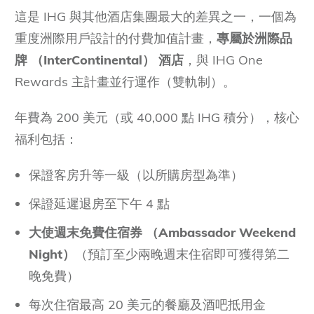
這是 IHG 與其他酒店集團最大的差異之一，一個為
重度洲際用戶設計的付費加值計畫，
專屬於洲際品
牌
（InterContinental） 酒店
，與 IHG One
Rewards 主計畫並行運作（雙軌制）。
年費為 200 美元（或 40,000 點 IHG 積分），核心
福利包括：
保證客房升等一級（以所購房型為準）
保證延遲退房至下午 4 點
大使週末免費住宿券
（Ambassador Weekend
Night）
（預訂至少兩晚週末住宿即可獲得第二
晚免費）
每次住宿最高 20 美元的餐廳及酒吧抵用金