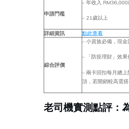
– 年收入 RM36,00
申請門檻
– 21歲以上
詳細資訊
點此查看
– 小資族必備，現
– 「防疫理財」效果
綜合評價
– 兩卡回扣每月總上限
頂，若開銷較高需搭
老司機實測點評：