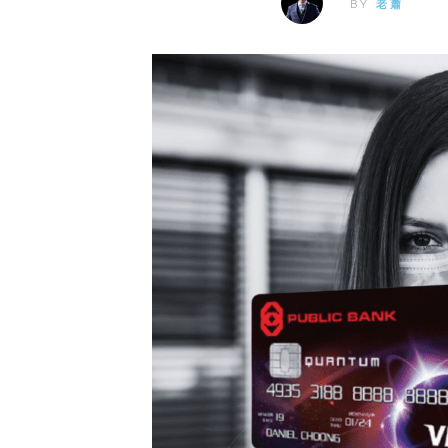
BY
老蕭