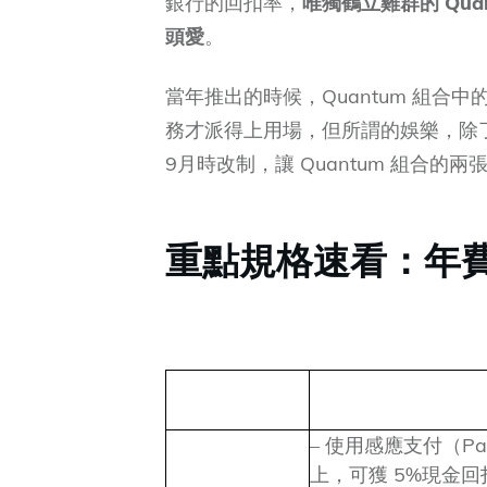
銀行的回扣率，
唯獨鶴立雞群的 Qu
頭愛
。
當年推出的時候，Quantum 組合中
務才派得上用場，但所謂的娛樂，除了
9月時改制，讓 Quantum 組合
重點規格速看：年
– 使用感應支付（Payw
上，可獲 5%現金回扣