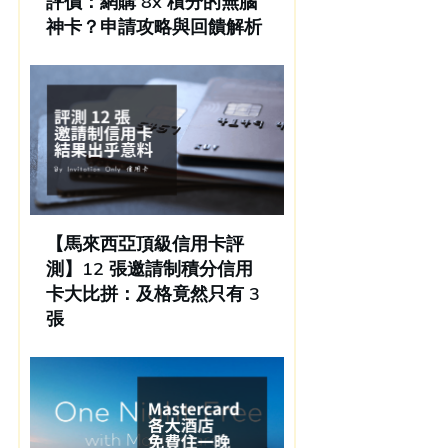
評價：網購 8x 積分的無腦
神卡？申請攻略與回饋解析
【馬來西亞頂級信用卡評
測】12 張邀請制積分信用
卡大比拼：及格竟然只有 3
張