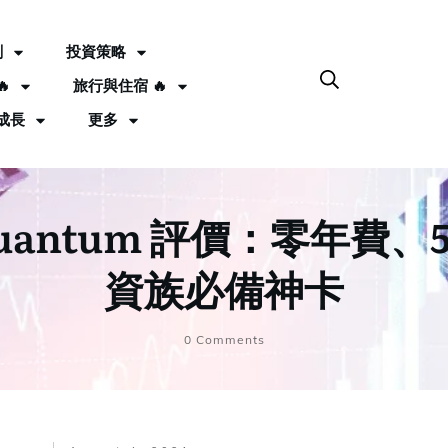
劃
投資策略

旅行與住宿 🔥
成長
更多
k Quantum 評價：零年
資族必備神卡
0
Comments