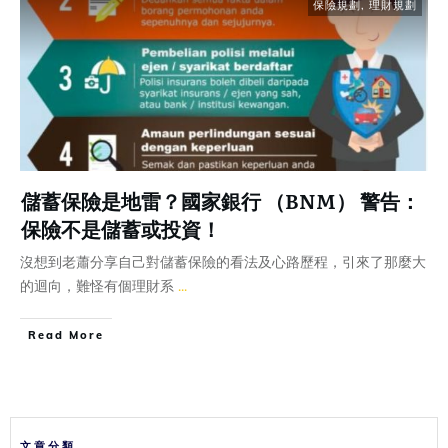
保險規劃
,
理財規劃
儲蓄保險是地雷？國家銀行 （BNM） 警告：
保險不是儲蓄或投資！
沒想到老蕭分享自己對儲蓄保險的看法及心路歷程，引來了那麼大
的迴向，難怪有個理財系
...
Read More
文章分類