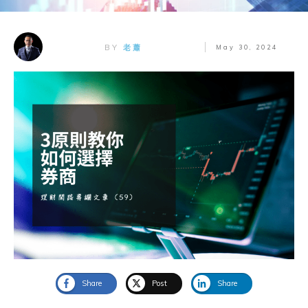
BY
老蕭
May 30, 2024
Share
Post
Share