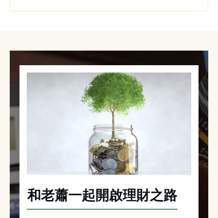
和老蕭一起開啟理財之路