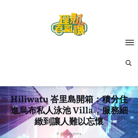
Hiliwatu 峇里島開箱：積分住
進烏布私人泳池 Villa，服務細
緻到讓人難以忘懷
0
Comments