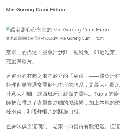
Mie Goreng Cumi Hitam
讓老蕭回國後依舊心心念念的 Mie Goreng Cumi Hitam
菜單上的描述：墨魚汁炒麵，配魷魚、印尼泡菜、
煎蛋與蝦片。
這道菜的有趣之處在於它的「身份」——墨魚汁在
料理世界裡通常屬於地中海的語系，是義大利墨魚
汁意大利麵、或西班牙海鮮飯的靈魂。Tapis 的廚
師把它帶進了峇里島炒麵的脈絡裡，加上本地的酸
辣泡菜，和現炸蝦片的酥脆口感。
色香味俱全這個詞，老蕭一向覺得有點氾濫。但這