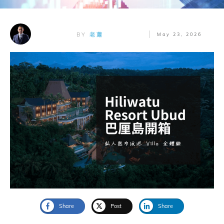
BY
老蕭
May 23, 2026
Share
Post
Share