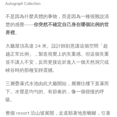
Autograph Collection
不是因為什麼具體的事物，而是因為一種很難說清
楚的感覺——
你突然不確定自己身在哪個比例的世
界裡
。
大廳屋頂高達 24 米。設計師刻意讓這個空間「超
越正常比例」，製造視覺上的失重感。但這個失重
並不讓人不安，反而更接近於進入一個天然洞穴或
峽谷時的那種安靜震撼。
三層疊瀑式水池由此大廳開始，層層往樓下直瀑而
下。水聲是均勻的、有節奏的，像一個很慢的呼
吸。
整個 resort 沿山坡展開，走道順著地形蜿蜒，引著