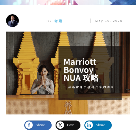
BY
老蕭
May 19, 2026
Share
Post
Share