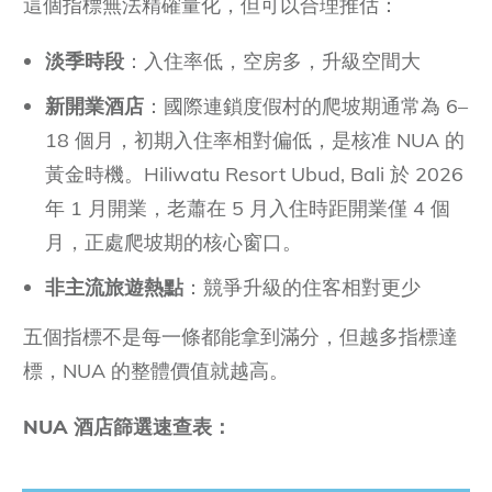
這個指標無法精確量化，但可以合理推估：
淡季時段
：入住率低，空房多，升級空間大
新開業酒店
：國際連鎖度假村的爬坡期通常為 6–
18 個月，初期入住率相對偏低，是核准 NUA 的
黃金時機。Hiliwatu Resort Ubud, Bali 於 2026
年 1 月開業，老蕭在 5 月入住時距開業僅 4 個
月，正處爬坡期的核心窗口。
非主流旅遊熱點
：競爭升級的住客相對更少
五個指標不是每一條都能拿到滿分，但越多指標達
標，NUA 的整體價值就越高。
NUA 酒店篩選速查表：