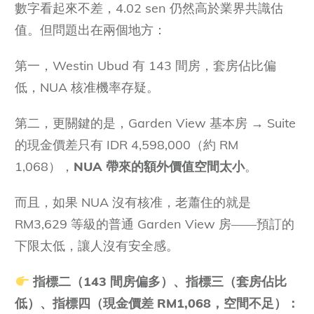
數字看起來不差，4.02 sen 仍然高於業界共識估
值。但問題出在兩個地方：
第一，Westin Ubud 有 143 間房，套房佔比偏
低，NUA 核准機率存疑。
第二，更關鍵的是，Garden View 基本房 → Suite
的現金價差只有 IDR 4,598,000（約 RM
1,068），
NUA 帶來的額外價值空間太小
。
而且，如果 NUA 沒有核准，老蕭住的就是
RM3,629 等級的普通 Garden View 房——預訂的
下限太低，讓人沒有安全感。
指標二（143 間房偏多）、指標三（套房佔比
低）、指標四（現金價差 RM1,068，空間不足）：