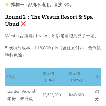
指標一：品牌不適用。直接 KO。
Round 2：The Westin Resort & Spa
Ubud
Westin 品牌適用 NUA，所以老蕭認真算了一遍。
5 晚積分成本：116,800 pts（含住五付四，最低價
晚數免除）
現金價
現金價
情境
每分
（IDR）
（MYR）
Garden View 基
3.11 s
15,633,200
RM3,629
本房（未升級）
分