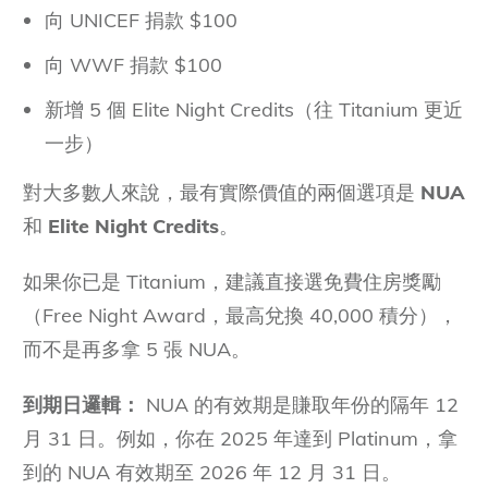
向 UNICEF 捐款 $100
【2026 限時】GrabVIP 用戶只需 6 晚！極速升
級 IHG One Rewards 白金卡完整攻略
向 WWF 捐款 $100
IHG One Rewards 會籍完整指南：5 大等級、
新增 5 個 Elite Night Credits（往 Titanium 更近
進階獎賞與洲際大使計畫全解析
一步）
對大多數人來說，最有實際價值的兩個選項是
NUA
和
Elite Night Credits
。
如果你已是 Titanium，建議直接選免費住房獎勵
（Free Night Award，最高兌換 40,000 積分），
而不是再多拿 5 張 NUA。
到期日邏輯：
NUA 的有效期是賺取年份的隔年 12
月 31 日。例如，你在 2025 年達到 Platinum，拿
到的 NUA 有效期至 2026 年 12 月 31 日。