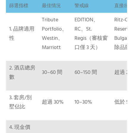
篩選指標
最佳情況
警戒線
直接出
Tribute
EDITION、
Ritz-Car
1. 品牌適用
Portfolio、
RC、St.
Reserv
性
Westin、
Regis（審核窗
Bulgar
Marriott
口僅 3 天）
除品牌
2. 酒店總房
30–60 間
60–150 間
超過 20
數
3. 套房/別
超過 30%
10–30%
低於 5
墅佔比
4. 現金價