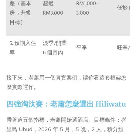
差（基本
超過
RM1,000–
低於 RM
房→升級
RM3,000
3,000
目標）
5. 預期入住
淡季/開業
平季
旺季/
率
6 個月內
接下來，老蕭用一個真實案例，讓你看這套框架怎
麼實際運作。
四強淘汰賽：老蕭怎麼選出 Hiliwatu
帶著這五個指標，老蕭開始選酒店。目標條件：峇
里島 Ubud，2026 年 5 月，5 晚，2 人，積分預