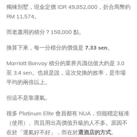
獨棟別墅，現金定價 IDR 49,852,000，折合馬幣約
Marriott Bonvoy NUA 的核心學問：選酒店的五
RM 11,574。
個篩選指標
指標一：品牌是否適用？
而老蕭用的積分？158,000 點。
指標二：酒店總房數（越少越好）
換算下來，每一分積分的價值是
7.33 sen
。
指標三：套房 / 別墅佔比（越高越好）
Marriott Bonvoy 積分的業界共識估值大約是 3.0
指標四：現金價差（越大越好）
至 3.4 sen。也就是說，這次兌換的效率，是市場
指標五：預期入住率（越低越好）
平均的兩倍以上。
四強淘汰賽：老蕭怎麼選出 Hiliwatu
但這不是靠運氣。
Round 1：Mandapa, a Ritz-Carlton
Reserve
很多 Platinum Elite 會員都有 NUA，但能穩定核准
Round 2：The Westin Resort & Spa Ubud
（使用）、而且用出高價值升級的人不多。原因不
在於「運氣好不好」，而在於
選酒店的方式
。
Round 3：Sthala, a Tribute Portfolio Hotel,