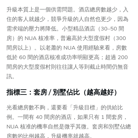
升級本質上是一個供需問題。酒店總房數越少，入
住的客人就越少，競爭升級的人自然也更少，因為
需求端的壓力將降低。小型精品酒店（30–50 間
房）的 NUA 核准率，普遍高於大型度假村（300
間房以上）。以老蕭的 NUA 使用經驗來看，房數
低於 60 間的酒店核准成功率明顯更高；超過 200
間房的大型度假村則往往讓人等到截止時間仍無音
訊。
指標三：套房 / 別墅佔比（越高越好）
光看總房數不夠，還要看「升級目標」的供給比
例。一間有 40 間房的酒店，如果只有 1 間套房，
NUA 核准的機率自然是微乎其微。套房和別墅佔總
房數的比例越高，升級機率就越高。