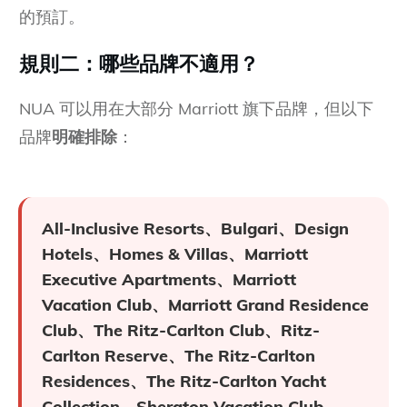
的預訂。
規則二：哪些品牌不適用？
NUA 可以用在大部分 Marriott 旗下品牌，但以下
品牌
明確排除
：
All-Inclusive Resorts、Bulgari、Design
Hotels、Homes & Villas、Marriott
Executive Apartments、Marriott
Vacation Club、Marriott Grand Residence
Club、The Ritz-Carlton Club、Ritz-
Carlton Reserve、The Ritz-Carlton
Residences、The Ritz-Carlton Yacht
Collection、Sheraton Vacation Club、