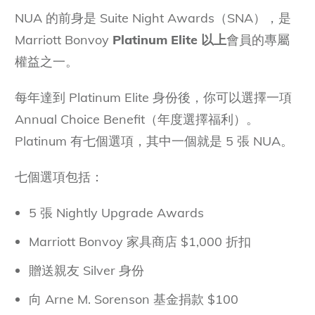
利，應該選 NUA 還是 Elite Night Credits？
NUA 的前身是 Suite Night Awards（SNA），是
Marriott Bonvoy
Platinum Elite 以上
會員的專屬
Q：哪些 Marriott 品牌不適用 NUA？
權益之一。
Q：馬來西亞 Marriott Bonvoy 會員如何最大
化 NUA 的積分價值？
每年達到 Platinum Elite 身份後，你可以選擇一項
結語：NUA 是一場值得經營的賭注
Annual Choice Benefit（年度選擇福利）。
Platinum 有七個選項，其中一個就是 5 張 NUA。
延伸閱讀
Moxy KL Chinatown 住宿開箱！銀行金庫變身
七個選項包括：
調酒吧，吉隆坡茨廠街最有個性的酒店
2026 World of Hyatt 凱悅刷房攻略：亞洲4大
5 張 Nightly Upgrade Awards
聖地＋環球客5項硬福利完整拆解
Marriott Bonvoy 家具商店 $1,000 折扣
World of Hyatt 凱悅天地積分兌換表 2026 最
新！漲幅高達 67%，4 招鎖定現行低價
贈送親友 Silver 身份
World of Hyatt 凱悅天地會籍等級全解析：探索
向 Arne M. Sorenson 基金捐款 $100
者、冒險家、環球客的福利差距有多大？