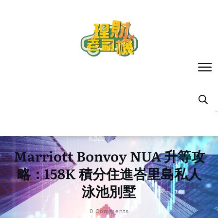
Marriott Bonvoy NUA 升等攻
略：158K 積分住進峇里島私人
泳池別墅
0
Comments