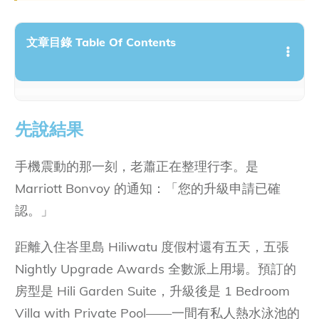
文章目錄 Table Of Contents
先說結果
先說結果
NUA 是什麼？怎麼拿到手？
手機震動的那一刻，老蕭正在整理行李。是
使用 NUA 之前，先搞懂這四條規則
Marriott Bonvoy 的通知：「您的升級申請已確
規則一：適用哪些預訂方式？
認。」
規則二：哪些品牌不適用？
距離入住峇里島 Hiliwatu 度假村還有五天，五張
規則三：核准時間是幾天前？
Nightly Upgrade Awards 全數派上用場。預訂的
規則四：必須覆蓋全部晚數
房型是 Hili Garden Suite，升級後是 1 Bedroom
Villa with Private Pool——一間有私人熱水泳池的
如何申請 NUA 升等：實際操作步驟