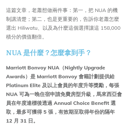
Ubud
這篇文章，老蕭想做兩件事：第一，把 NUA 的機
Round 4：Hiliwatu, Bali Ubud, a Tribute
制講清楚；第二，也是更重要的，告訴你老蕭怎麼
Portfolio Resort
選出 Hiliwatu、以及為什麼這個選擇讓這 158,000
多花 41,200 積分，值嗎？
積分的價值翻倍。
下限比較：NUA 未核准時，Hiliwatu 已勝出
NUA 是什麼？怎麼拿到手？
上限比較：NUA 核准後，差距拉開 1.8 倍
邊際回報：多花的 41,200 積分，是效率最高
Marriott Bonvoy NUA（Nightly Upgrade
的部份
Awards）是 Marriott Bonvoy 會籍計劃提供給
常見問題 FAQ
Platinum Elite 及以上會員的年度升等獎勵，每張
Q：Marriott Bonvoy NUA 是什麼？
NUA 可為一晚住宿申請免費房型升級，馬來西亞會
員在年度達標後透過 Annual Choice Benefit 選
Q：NUA 沒有核准怎麼辦？
取，最多可獲得 5 張，有效期至取得年份的隔年
Q：NUA 可以只升級部分晚數嗎？
12 月 31 日。
Q：Marriott Bonvoy Platinum 的年度選擇福