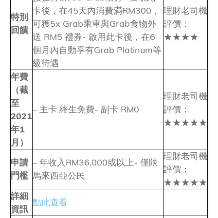
卡後，在45天內消費滿RM300，
理財老司機
特別
可獲5x Grab乘車與Grab食物外
評價：
回饋
送 RM5 禮券- 啟用此卡後，在6
★★★★
個月內自動享有Grab Platinum等
級待遇
年費
（截
理財老司機
至
– 主卡 終生免費- 副卡 RM0
評價：
2021
★★★★★
年1
月）
理財老司機
申請
– 年收入RM36,000或以上- 僅限
評價：
門檻
馬來西亞公民
★★★★★
詳細
點此查看
資訊