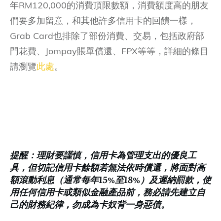
年RM120,000的消費頂限數額，消費額度高的朋友
們要多加留意，和其他許多信用卡的回饋一樣，
Grab Card也排除了部份消費、交易，包括政府部
門花費、Jompay賬單償還、FPX等等，詳細的條目
請瀏覽
此處
。
提醒：理財要謹慎，信用卡為管理支出的優良工
具，但切記信用卡餘額若無法依時償還，將面對高
額滾動利息（通常每年15%至18%）及遲納罰款，使
用任何信用卡或類似金融產品前，務必請先建立自
己的財務紀律，勿成為卡奴背一身惡債。