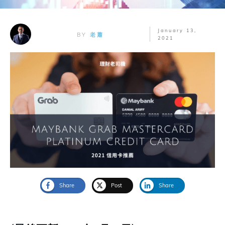
January 13,
BY
老蕭
2021
Share
Post
Share