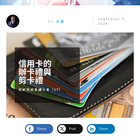
September 5,
BY
老蕭
2024
Share
Post
Share