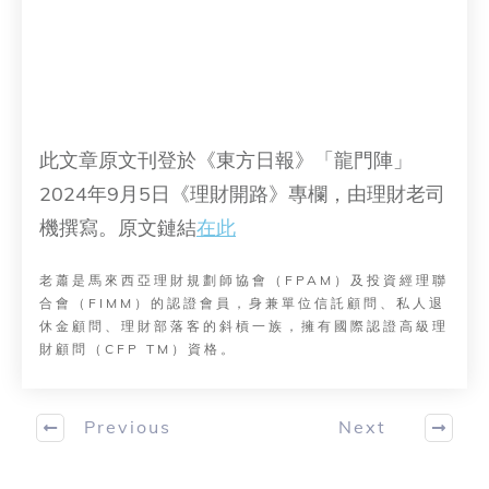
此文章原文刊登於《東方日報》「龍門陣」
2024年9月5日《理財開路》專欄，由理財老司
機撰寫。原文鏈結
在此
老蕭是馬來西亞理財規劃師協會（FPAM）及投資經理聯
合會（FIMM）的認證會員，身兼單位信託顧問、私人退
休金顧問、理財部落客的斜槓一族，擁有國際認證高級理
財顧問（CFP TM）資格。
Previous
Next