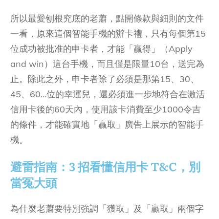
所以最愛刨根究底的老蕭，點開條款與細則的文件
一看，原來這個智能手機的辦卡禮，只有每個第15
位成功被批准的申卡者，才能「贏得」（Apply
and win）這台手機，而且僅是限量10台，送完為
止。除此之外，申卡者除了必須是那第15、30、
45、60…位的幸運兒，還必須進一步地符合在激活
信用卡後的60天內，使用該卡消費至少1000令吉
的條件，才能確實地「贏取」廣告上展示的智能手
機。
避雷指南：3 招看懂信用卡 T&C，別
當冤大頭
為什麼老蕭要特別強調「獲取」及「贏取」兩個字