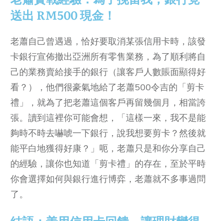
送出 RM500 現金！
老蕭自己曾遇過，恰好要取消某張信用卡時，該發
卡銀行宣佈撤出亞洲所有零售業務，為了順利將自
己的業務賣給接手的銀行（讓客戶人數賬面顯得好
看？），他們很豪氣地給了老蕭500令吉的「剪卡
禮」，就為了把老蕭這個客戶再留幾個月，相當誇
張。讀到這裡你可能會想，「這樣一來，我不是能
夠時不時去嚇唬一下銀行，說我想要剪卡？然後就
能平白地獲得好康？」呃，老蕭只是和你分享自己
的經驗，讓你也知道「剪卡禮」的存在，至於平時
你會選擇如何與銀行進行博弈，老蕭就不多事過問
了。
結語：善用信用卡回饋，讓理財變得