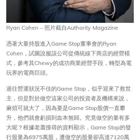
Ryan Cohen – 照片截自Authority Magazine
憑著大量持股進入Game Stop董事會的Ryan
Cohen，試圖說服該公司從傳統線下商店的經營模
式，參考其Chewy的成功商業經營手段，轉型為電
玩界的電商巨頭。
過往營運狀況不佳的Game Stop，似乎迎來了救世
主，但是對於做空這家公司的投資者及機構來說，
麻煩可就大了，因為要是Game Stop股價一直攀
升，他們就會虧損到血本無歸。究竟做空的量有多
大呢？根據老蕭搜尋的資料顯示，Game Stop的發
行股量為6975萬股，遭做空的股量卻高達7120萬