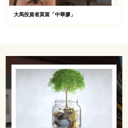
大馬投資者莫當「中華膠」