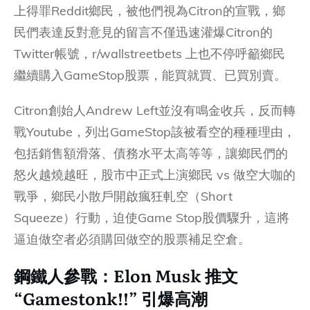
上得罪Reddit鄉民，被他們視為Citron的宣戰，鄉
民們表達反對意見的留言不僅迅速灌爆Citron的
Twitter帳號，r/wallstreetbets 上也不停呼籲鄉民
繼續購入GameStop股票，能買就買、已買別賣。
Citron創始人Andrew Left並沒有鳴金收兵，反而轉
戰Youtube，列出GameStop該被看空的種種理由，
包括銷售額滑落、債務水平太高等等，讓鄉民們的
怒火越燒越旺，股市中正式上演鄉民 vs 做空大咖的
戰爭，鄉民小散戶開啟瘋狂軋空（Short
Squeeze）行動，迫使Game Stop股價驟升，這將
逼迫做空者必須購回做空的股票補足空倉。
鋼鐵人參戰：Elon Musk 推文
“Gamestonk!!” 引爆高潮