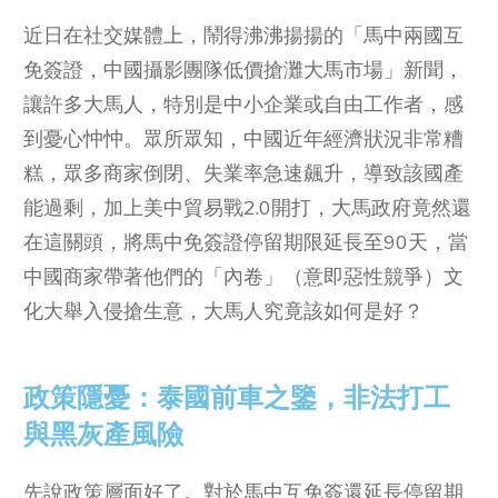
近日在社交媒體上，鬧得沸沸揚揚的「馬中兩國互
免簽證，中國攝影團隊低價搶灘大馬市場」新聞，
讓許多大馬人，特別是中小企業或自由工作者，感
到憂心忡忡。眾所眾知，中國近年經濟狀況非常糟
糕，眾多商家倒閉、失業率急速飆升，導致該國產
能過剩，加上美中貿易戰2.0開打，大馬政府竟然還
在這關頭，將馬中免簽證停留期限延長至90天，當
中國商家帶著他們的「內卷」（意即惡性競爭）文
化大舉入侵搶生意，大馬人究竟該如何是好？
政策隱憂：泰國前車之鑒，非法打工
與黑灰產風險
先說政策層面好了。對於馬中互免簽還延長停留期