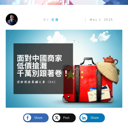
BY
老蕭
May 1, 2025
Share
Post
Share