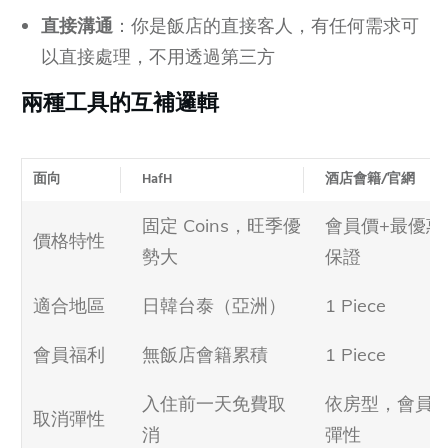
直接溝通
：你是飯店的直接客人，有任何需求可
以直接處理，不用透過第三方
兩種工具的互補邏輯
面向
HafH
酒店會籍/官網
固定 Coins，旺季優
會員價+最優惠
價格特性
勢大
保證
適合地區
日韓台泰（亞洲）
1 Piece
會員福利
無飯店會籍累積
1 Piece
入住前一天免費取
依房型，會員
取消彈性
消
彈性