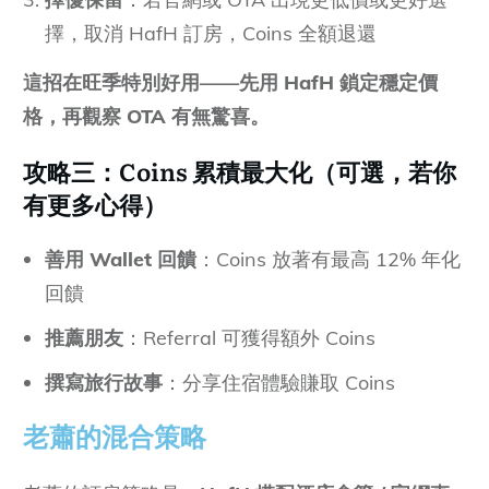
擇，取消 HafH 訂房，Coins 全額退還
這招在旺季特別好用——先用 HafH 鎖定穩定價
格，再觀察 OTA 有無驚喜。
攻略三：
Coins
累積最大化（可選，若你
有更多心得）
善用 Wallet 回饋
：Coins 放著有最高 12% 年化
回饋
推薦朋友
：Referral 可獲得額外 Coins
撰寫旅行故事
：分享住宿體驗賺取 Coins
老蕭的混合策略