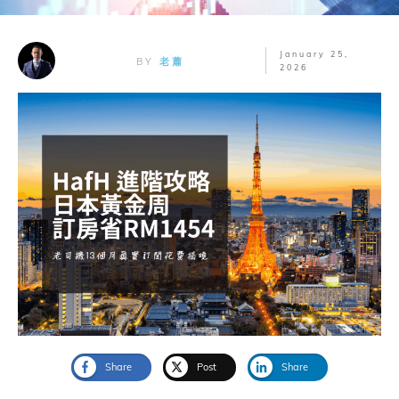
January 25,
BY
老蕭
2026
Share
Post
Share