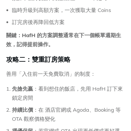
臨時升級到高額方案，一次獲取大量 Coins
訂完房後再降回低方案
關鍵：HafH 的方案調整通常在下一個帳單週期生
效，記得提前操作。
攻略二：雙重訂房策略
善用「入住前一天免費取消」的制度：
先搶先贏
：看到想住的飯店，先用 HafH 訂下來
鎖定房間
持續比價
：在 酒店官網或 Agoda、Booking 等
OTA 觀察價格變化
擇優保留
：若官網或 OTA 出現更低價或更好選