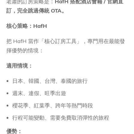
老蕭的訂房策略是：
HafH
搭配酒店會籍
/
官網直
訂，完全跳過傳統
OTA
。
核心策略：
HafH
把 HafH 當作「核心訂房工具」，專門用在最能發
揮優勢的情境：
適用情境：
日本、韓國、台灣、泰國的旅行
週末、連假、旺季出遊
櫻花季、紅葉季、跨年等熱門時段
行程可能變動、需要免費取消彈性的旅程
優勢：