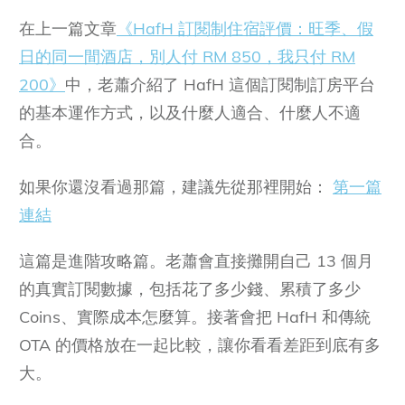
在上一篇文章
《HafH 訂閱制住宿評價：旺季、假
日的同一間酒店，別人付 RM 850，我只付 RM
200》
中，老蕭介紹了 HafH 這個訂閱制訂房平台
的基本運作方式，以及什麼人適合、什麼人不適
合。
如果你還沒看過那篇，建議先從那裡開始：
第一篇
連結
這篇是進階攻略篇。老蕭會直接攤開自己 13 個月
的真實訂閱數據，包括花了多少錢、累積了多少
Coins、實際成本怎麼算。接著會把 HafH 和傳統
OTA 的價格放在一起比較，讓你看看差距到底有多
大。