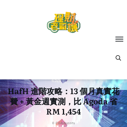
HafH 進階攻略：13 個月真實花
費 + 黃金週實測，比 Agoda 省
RM 1,454
0
Comments