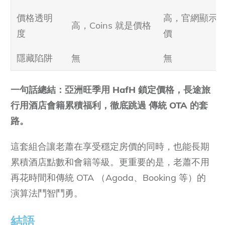
價格透明
高，官網顯示
高，Coins 就是價格
度
價
隱藏陷阱
無
無
一句話總結：亞洲旺季用
HafH
鎖定價格，長途旅
行用酒店會籍累積福利，徹底跳過
傳統 OTA
的套
路。
這套組合讓老蕭在享受穩定房價的同時，也能長期
累積酒店點數和會籍等級。更重要的是，老蕭不用
再花時間和傳統 OTA （Agoda、Booking 等）的
演算法鬥智鬥勇。
結語