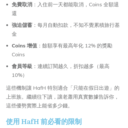
免費取消
：入住前一天都能取消，Coins 全額退
還
強迫儲蓄
：每月自動扣款，不知不覺累積旅行基
金
Coins 增值
：餘額享有最高年化 12% 的獎勵
Coins
會員等級
：連續訂閱越久，折扣越多（最高
10%）
這些機制讓 HafH 特別適合「只能在假日出遊」的
上班族。繼續往下讀，讓老蕭用真實數據告訴你，
這些優勢實際上能省多少錢。
使用 HafH 前必看的限制