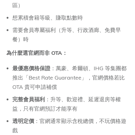
區）
想累積會籍等級、賺取點數時
需要會員專屬福利（升等、行政酒廊、免費早
餐）時
為什麼選官網而非
OTA
：
最優惠價格保證
：萬豪、希爾頓、IHG 等集團都
推出「Best Rate Guarantee」，官網價格若比
OTA 貴可申請補償
完整會員福利
：升等、歡迎禮、延遲退房等權
益，只有官網預訂才能享有
透明定價
：官網通常顯示含稅總價，不玩價格遊
戲