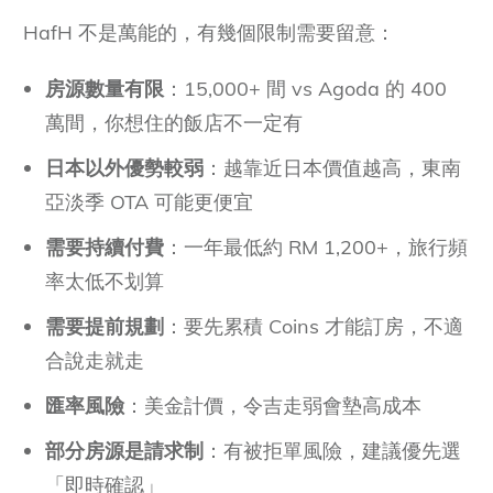
HafH 不是萬能的，有幾個限制需要留意：
房源數量有限
：15,000+ 間 vs Agoda 的 400
萬間，你想住的飯店不一定有
日本以外優勢較弱
：越靠近日本價值越高，東南
亞淡季 OTA 可能更便宜
需要持續付費
：一年最低約 RM 1,200+，旅行頻
率太低不划算
需要提前規劃
：要先累積 Coins 才能訂房，不適
合說走就走
匯率風險
：美金計價，令吉走弱會墊高成本
部分房源是請求制
：有被拒單風險，建議優先選
「即時確認」