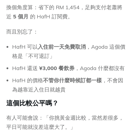
換個角度算：省下的 RM 1,454，足夠支付老蕭將
近
5 個月
的 HafH 訂閱費。
而且別忘了：
HafH 可以
入住前一天免費取消
，Agoda 這個價
格是「不可退訂」
HafH 還送
¥3,000 餐飲券
，Agoda 什麼都沒有
HafH 的價格
不管你什麼時候訂都一樣
，不會因
為越靠近入住日就越貴
這個比較公平嗎？
有人可能會說：「你挑黃金週比較，當然差很多，
平日可能就沒差這麼大了。」