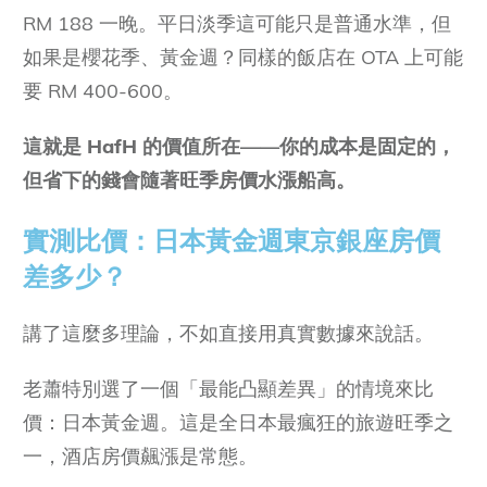
RM 188 一晚。平日淡季這可能只是普通水準，但
如果是櫻花季、黃金週？同樣的飯店在 OTA 上可能
要 RM 400-600。
這就是
HafH
的價值所在
——
你的成本是固定的，
但省下的錢會隨著旺季房價水漲船高。
實測比價：日本黃金週東京銀座房價
差多少？
講了這麼多理論，不如直接用真實數據來說話。
老蕭特別選了一個「最能凸顯差異」的情境來比
價：日本黃金週。這是全日本最瘋狂的旅遊旺季之
一，酒店房價飆漲是常態。