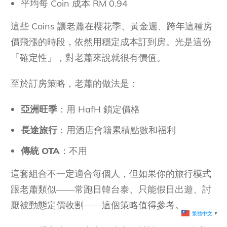
平均每 Coin 成本 RM 0.94
這些 Coins 讓老蕭在櫻花季、黃金週、跨年這種房
價飛漲的時段，依然用穩定成本訂到房。光是這份
「確定性」，對老蕭來說就很有價值。
至於訂房策略，老蕭的做法是：
亞洲旺季
：用 HafH 鎖定價格
長途旅行
：用酒店會籍累積點數和福利
傳統
OTA
：不用
這套組合不一定適合每個人，但如果你的旅行模式
跟老蕭類似——常跑日韓台泰、只能假日出遊、討
厭被動態定價收割——這個策略值得參考。
繁體中文
▼