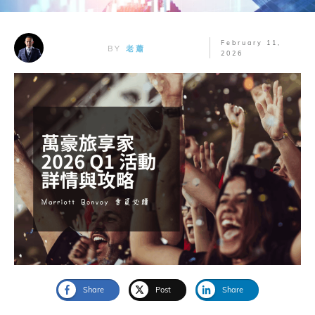
February 11,
BY
老蕭
2026
Share
Post
Share