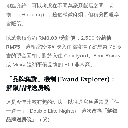
地點允許，可以考慮在不同萬豪系飯店之間「切
換」（Hopping），雖然稍微麻煩，但積分回報率
會翻倍。
以萬豪積分約
RM0.03 /分計算
，2,500 分
約值
RM75
。這相當於你每次入住都獲得了約馬幣 75 令
吉的現金回扣，對於入住 Courtyard、Four Points
或 Moxy 這類平價品牌的 ROI 非常高。
「品牌集郵」機制 (Brand Explorer)：
解鎖品牌送房晚
這是今年比較有趣的玩法。以往送房晚通常是「住
一送一」 (Double Elite Nights)，這次改為
「解鎖
品牌送房晚」
（哭）。