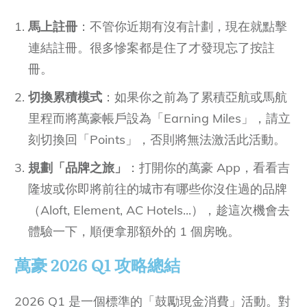
馬上註冊
：不管你近期有沒有計劃，現在就點擊
連結註冊。很多慘案都是住了才發現忘了按註
冊。
切換累積模式
：如果你之前為了累積亞航或馬航
里程而將萬豪帳戶設為「Earning Miles」，請立
刻切換回「Points」，否則將無法激活此活動。
規劃「品牌之旅」
：打開你的萬豪 App，看看吉
隆坡或你即將前往的城市有哪些你沒住過的品牌
（Aloft, Element, AC Hotels...），趁這次機會去
體驗一下，順便拿那額外的 1 個房晚。
萬豪
2026 Q1
攻略總結
2026 Q1 是一個標準的「鼓勵現金消費」活動。對