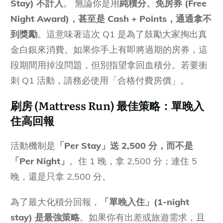
Stay) 不計入
。 無論你是用
純積分、免房券 (Free
Night Award)，甚至是 Cash + Points，通通拿不
到獎勵
。這意味著這次 Q1 是為了鼓勵大家掏出真
金白銀來消費。如果你手上有即將過期的房券，這
段期間用掉沒問題，但別指望拿回血積分。若要衝
刺 Q1 活動，請務必使用「合格付費房價」。
刷房 (Mattress Run) 最佳策略：單晚入
住高回報
活動機制是
「Per Stay」送 2,500 分，而不是
「Per Night」
。住 1 晚，拿 2,500 分；連住 5
晚，還是只拿 2,500 分。
為了最大化積分回報，
「單晚入住」(1-night
stay) 是最強策略
。如果你有出差或旅遊需求，且