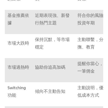
基金推薦依
近期表現強、新發
符合你的風險屬
據
行熱門主題
投資年期
保持沉默，等市場
主動聯繫，分析
市場大跌時
穩定
撫、教育
提醒你當心，即
市場過熱時
協助你追高加碼
一筆佣金
Switching
主動說明，優先
傾向不主動告知
功能
低成本方式