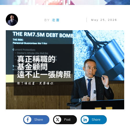
BY
老蕭
May 25, 2026
Share
Post
Share