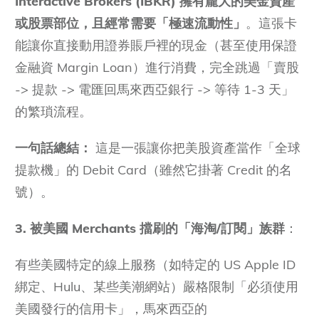
Interactive Brokers (IBKR) 擁有龐大的美金資產
或股票部位，且經常需要「極速流動性」
。這張卡
能讓你直接動用證券賬戶裡的現金（甚至使用保證
金融資 Margin Loan）進行消費，完全跳過「賣股
-> 提款 -> 電匯回馬來西亞銀行 -> 等待 1-3 天」
的繁瑣流程。
一句話總結：
這是一張讓你把美股資產當作「全球
提款機」的 Debit Card（雖然它掛著 Credit 的名
號）。
3. 被美國 Merchants 擋刷的「海淘/訂閱」族群
：
有些美國特定的線上服務（如特定的 US Apple ID
綁定、Hulu、某些美潮網站）嚴格限制「必須使用
美國發行的信用卡」，馬來西亞的