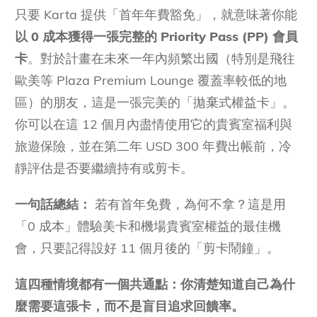
只要 Karta 提供「首年年費豁免」，就意味著你能
以 0 成本獲得一張完整的
Priority Pass (PP) 會員
卡
。對於計畫在未來一年內頻繁出國（特別是飛往
歐美等 Plaza Premium Lounge 覆蓋率較低的地
區）的朋友，這是一張完美的「拋棄式權益卡」。
你可以在這 12 個月內盡情使用它的貴賓室福利與
旅遊保險，並在第二年 USD 300 年費出帳前，冷
靜評估是否要繼續持有或剪卡。
一句話總結：
若有首年免費，為何不拿？這是用
「0 成本」體驗美卡和機場貴賓室權益的最佳機
會，只要記得設好 11 個月後的「剪卡鬧鐘」。
這四種情境都有一個共通點：你清楚知道自己為什
麼需要這張卡，而不是盲目追求回饋率。