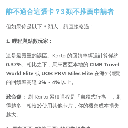
誰不適合這張卡？3 類不推薦申請者
但如果你是以下 3 類人，請直接略過：
1. 哩程與點數玩家：
這是最嚴重的誤區。Karta 的回饋率經過計算僅約
0.37%
。相比之下，馬來西亞本地的
CIMB Travel
World Elite
或
UOB PRVI Miles Elite
在海外消費
的回饋率高達
2% ~ 4%
以上。
致命傷：
刷 Karta 累積哩程是「自殺式行為」，刷
得越多，相較於使用其他卡片，你的機會成本損失
越大。