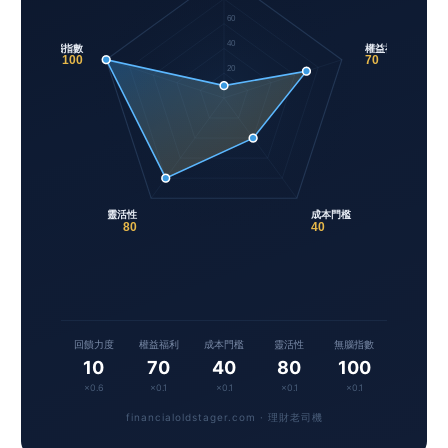
60
40
無腦指數
權益福利
100
70
20
靈活性
成本門檻
80
40
回饋力度
權益福利
成本門檻
靈活性
無腦指數
10
70
40
80
100
×0.6
×0.1
×0.1
×0.1
×0.1
financialoldstager.com · 理財老司機