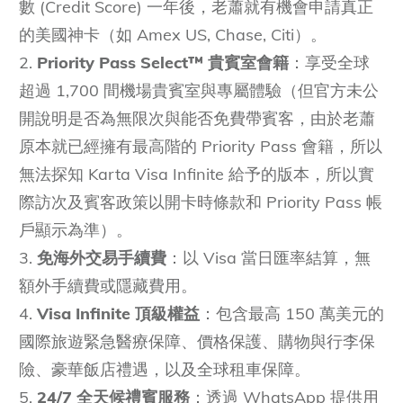
數 (Credit Score) 一年後，老蕭就有機會申請真正
的美國神卡（如 Amex US, Chase, Citi）。
2.
Priority Pass Select™ 貴賓室會籍
：享受全球
超過 1,700 間機場貴賓室與專屬體驗（但官方未公
開說明是否為無限次與能否免費帶賓客，由於老蕭
原本就已經擁有最高階的 Priority Pass 會籍，所以
無法探知 Karta Visa Infinite 給予的版本，所以實
際訪次及賓客政策以開卡時條款和 Priority Pass 帳
戶顯示為準）。
3.
免海外交易手續費
：以 Visa 當日匯率結算，無
額外手續費或隱藏費用。
4.
Visa Infinite 頂級權益
：包含最高 150 萬美元的
國際旅遊緊急醫療保障、價格保護、購物與行李保
險、豪華飯店禮遇，以及全球租車保障。
5.
24/7 全天候禮賓服務
：透過 WhatsApp 提供用