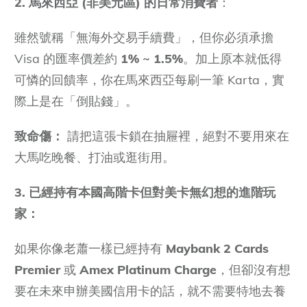
2. 馬來西亞 (非美元區) 的日常消費者
：
雖然號稱「無海外交易手續費」，但你必須承擔
Visa 的匯率價差約
1% ~ 1.5%
。加上原本就低得
可憐的回饋率，你在馬來西亞每刷一筆 Karta，實
際上是在「倒貼錢」。
致命傷：
請把這張卡鎖在抽屜裡，絕對不要用來在
大馬吃晚餐、打油或逛街用。
3. 已經持有本國高階卡但對美卡無幻想的進階玩
家：
如果你像老蕭一樣已經持有
Maybank 2 Cards
Premier
或
Amex Platinum Charge
，但卻沒有想
要在未來申辦美國信用卡的話，就不需要特地去養