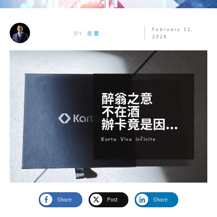
February 11,
BY
老蕭
2026
Share
Post
Share