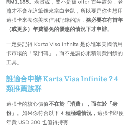
RM1,185
。老實說，要不是被 offer 首年豁免，老
蕭才不會花這筆錢來當白老鼠，所以要是你也想用
這張卡來養你美國信用記錄的話，
務必要在有首年
（或更多）年費豁免的優惠的情況下才申辦
。
一定要記得 Karta Visa Infinite 是你進軍美國信用
卡市場的「敲門磚」，而不是讓你累積消費回饋的
工具。
誰適合申辦 Karta Visa Infinite？4
類推薦族群
這張卡的核心價值
不在於「消費」，而在於「身
份」
。如果你符合以下
4 種極端情況
，這張卡即便
年費 USD 300 也值得持有：