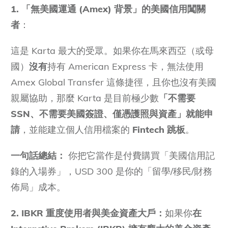
1. 「無美國運通 (Amex) 背景」的美國信用闖關
者
：
這是 Karta 最大的受眾。如果你在馬來西亞（或母
國）
沒有
持有 American Express 卡，無法使用
Amex Global Transfer 這條捷徑，且你也沒有美國
親屬協助，那麼 Karta 是目前極少數
「不需要
SSN、不需要美國簽證、僅憑護照與資產」就能申
請
，並能建立個人信用檔案的
Fintech 跳板
。
一句話總結：
你把它當作是付費購買「美國信用記
錄的入場券」，USD 300 是你的「留學/移民/財務
佈局」成本。
2. IBKR 重度使用者與美金資產大戶：
如果你
在