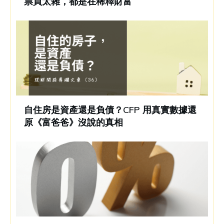
票買太雜，都是在稀釋財富
自住房是資產還是負債？CFP 用真實數據還
原《富爸爸》沒說的真相