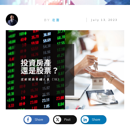
BY
老蕭
July 13, 2023
Share
Post
Share