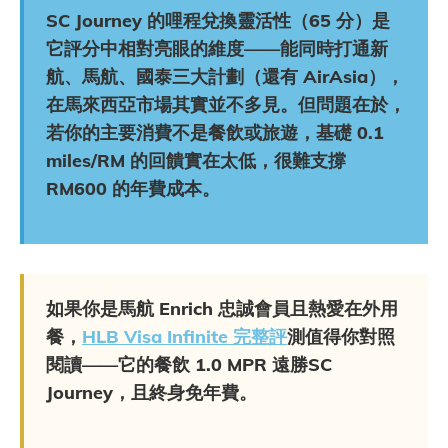
SC Journey 的哩程兌換靈活性（65 分）是
它評分中相對亮眼的維度——能同時打通新
航、馬航、國泰三大計劃（還有
AirAsia
），
在馬來西亞市場其實並不多見。但問題在於，
若你的主要消費不是餐飲或旅遊，基礎 0.1
miles/RM 的回饋實在太低，很難支撐
RM600 的年費成本。
如果你是馬航 Enrich 忠誠會員且熱愛在外用
餐，
HLB Visa Infinite 完整評
測值得你對照
閱讀——它的餐飲 1.0 MPR 遠勝SC
Journey，且終身免年費。