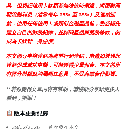
具，但切記信用卡餘額若無法依時償還，將面對高
額滾動利息（通常每年 15% 至 18%）及遲納罰
款，使用任何信用卡或類似金融產品前，務必請先
建立自己的財務紀律，並詳閱產品與服務條款，勿
成為卡奴背一身惡債。
本文部分申辦連結為聯盟行銷連結，老蕭如透過此
連結促成成功申辦，可能獲得少量佣金。本文的所
有評分與觀點均屬獨立意見，不受商業合作影響。
**若你覺得文章內容有幫助，請協助分享給更多人
看到，謝謝！
版本更新紀錄
28/02/2026 — 首次發布本文