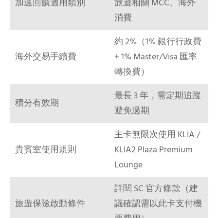
加速回饋適用類別
旅遊相關 MCC、海外
消費
約 2%（1% 銀行行政費
海外交易手續費
+ 1% Master/Visa 匯率
轉換費）
最長 3 年，需定期追蹤
積分有效期
避免過期
主卡無限次使用 KLIA /
貴賓室使用規則
KLIA2 Plaza Premium
Lounge
詳閱 SC 官方條款（建
旅遊保險啟動條件
議確認需以此卡支付機