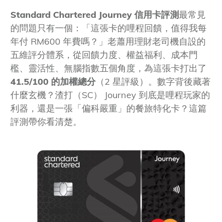
Standard Chartered Journey 信用卡評測
最常見
的問題只有一個：「這張卡的哩程回饋，值得我每
年付 RM600 年費嗎？」老蕭用理財老司機自設的
五維評分體系，從回饋力度、權益福利、成本門
檻、靈活性、無腦指數五個角度，為這張卡打出了
41.5/100 的加權總分
（2 星評級）。數字背後藏著
什麼玄機？渣打（SC） Journey 到底是哩程玩家的
利器，還是一張「偏科嚴重」的餐旅特化卡？這篇
評測帶你看清楚。