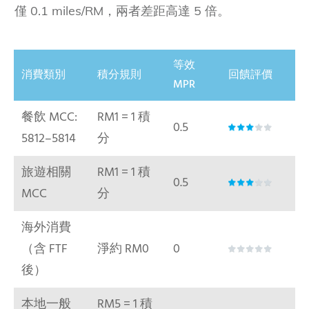
僅 0.1 miles/RM，兩者差距高達 5 倍。
等效
消費類別
積分規則
回饋評價
MPR
餐飲 MCC:
RM1 = 1 積
0.5
5812–5814
分
旅遊相關
RM1 = 1 積
0.5
MCC
分
海外消費
（含 FTF
淨約 RM0
0
後）
本地一般
RM5 = 1 積