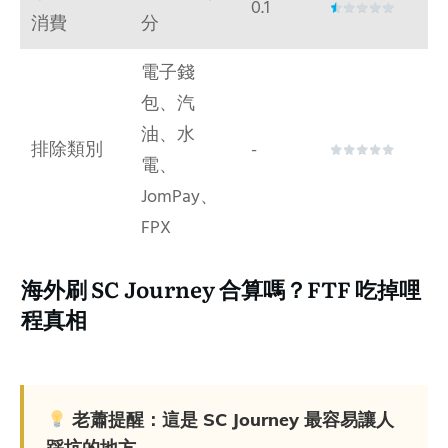
0.1
消費
分
電子錢
包、汽
油、水
排除類別
-
電、
JomPay、
FPX
海外刷 SC Journey 合算嗎？FTF 吃掉哩
程真相
老蕭提醒：這是 SC Journey 最容易讓人
踩坑的地方。