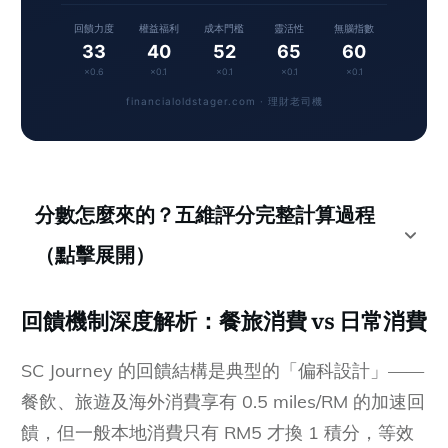
回饋力度
權益福利
成本門檻
靈活性
無腦指數
33
40
52
65
60
×0.6
×0.1
×0.1
×0.1
×0.1
financialoldstager.com · 理財老司機
分數怎麼來的？五維評分完整計算過程
（點擊展開）
回饋機制深度解析：餐旅消費 vs 日常消費
SC Journey 的回饋結構是典型的「偏科設計」——
餐飲、旅遊及海外消費享有 0.5 miles/RM 的加速回
饋，但一般本地消費只有 RM5 才換 1 積分，等效