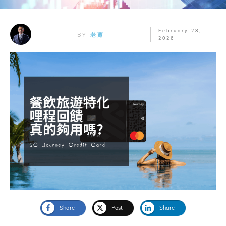
February 28,
BY
老蕭
2026
Share
Post
Share