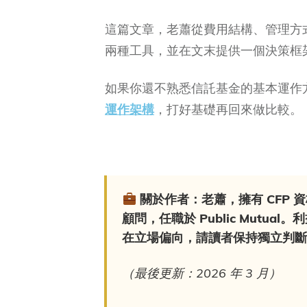
這篇文章，老蕭從費用結構、管理方
兩種工具，並在文末提供一個決策框
如果你還不熟悉信託基金的基本運作
運作架構
，打好基礎再回來做比較。
關於作者
：老蕭，擁有 CFP 
顧問，任職於 Public Mutual。
利
在立場偏向，請讀者保持獨立判斷
（最後更新：2026 年 3 月）