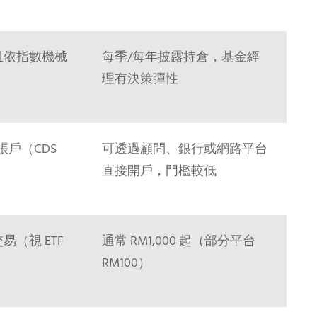
且依指數機械
每季/每年披露持倉，基金經
理有決策彈性
賬戶（CDS
可透過顧問、銀行或網路平台
直接開戶，門檻較低
（視 ETF
通常 RM1,000 起（部分平台
RM100）