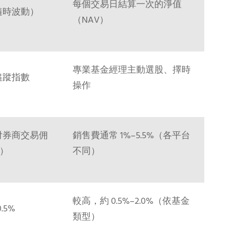
每個交易日結算一次的淨值
隨時波動）
（NAV）
專業基金經理主動選股、擇時
追蹤指數
操作
付券商交易佣
銷售費通常 1%–5.5%（各平台
%）
不同）
較高，約 0.5%–2.0%（依基金
.5%
類型）