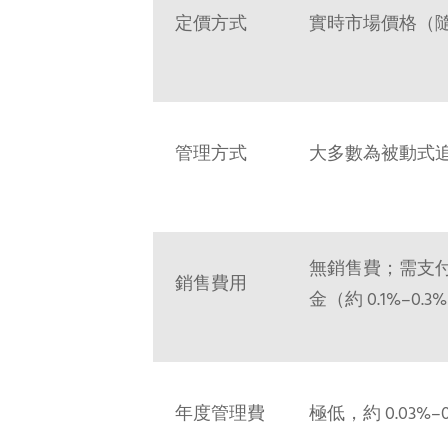
定價方式
實時市場價格（
管理方式
大多數為被動式
無銷售費；需支
銷售費用
金（約 0.1%–0.3
年度管理費
極低，約 0.03%–0