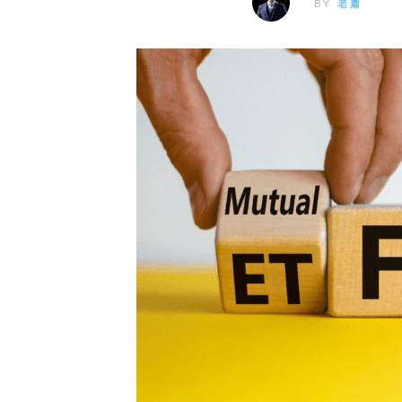
BY
老蕭