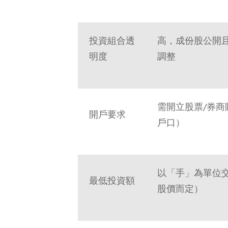
投資組合透
高，成份股公開
明度
調整
需開立股票/券商
開戶要求
戶口）
以「手」為單位交易
最低投資額
股價而定）