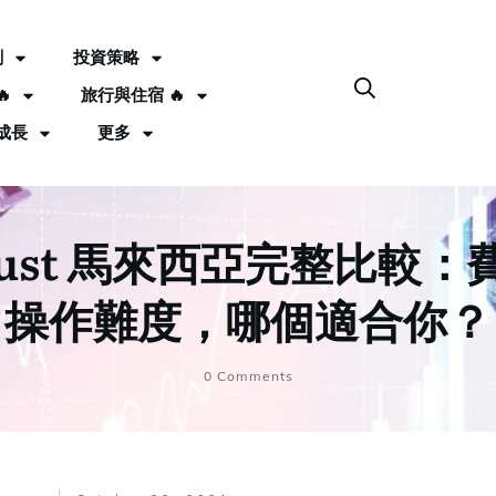
劃
投資策略

旅行與住宿 🔥
成長
更多
it Trust 馬來西亞完整比
操作難度，哪個適合你？
0
Comments