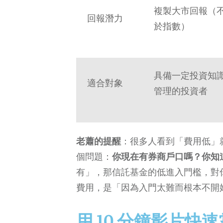
複製大市回報（
回報潛力
於指數）
具備一定投資知
適合對象
管理的投資者
老蕭的提醒
：很多人看到「費用低」就
個問題：
你現在有券商戶口嗎？你知道
有」，那信託基金的低進入門檻，對
費用，是「因為入門太難而根本不開
用 10 分鐘影片快速掌握 