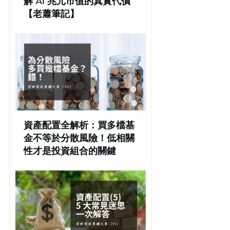
解 AI 兆元市值的真實代價
【老蕭筆記】
資產配置全解析：買多檔基
金不等於分散風險！低相關
性才是投資組合的關鍵