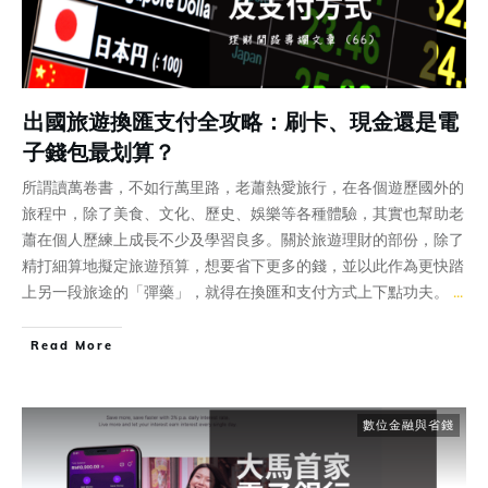
出國旅遊換匯支付全攻略：刷卡、現金還是電
子錢包最划算？
所謂讀萬卷書，不如行萬里路，老蕭熱愛旅行，在各個遊歷國外的
旅程中，除了美食、文化、歷史、娛樂等各種體驗，其實也幫助老
蕭在個人歷練上成長不少及學習良多。關於旅遊理財的部份，除了
精打細算地擬定旅遊預算，想要省下更多的錢，並以此作為更快踏
上另一段旅途的「彈藥」，就得在換匯和支付方式上下點功夫。
...
Read More
數位金融與省錢