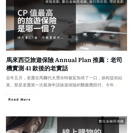
保險規劃
,
數位金融與省錢
,
旅行與住宿
,
理財規劃
馬來西亞旅遊保險 Annual Plan 推薦：老司
機實測 41 款後的老實話
去年五月，老蕭在馬爾代夫潛水時被鯊魚啃了一口，旅程提前結
束。那是老蕭第一次親身申請旅遊保險的醫藥費賠付。今年
...
Read More
數位金融與省錢