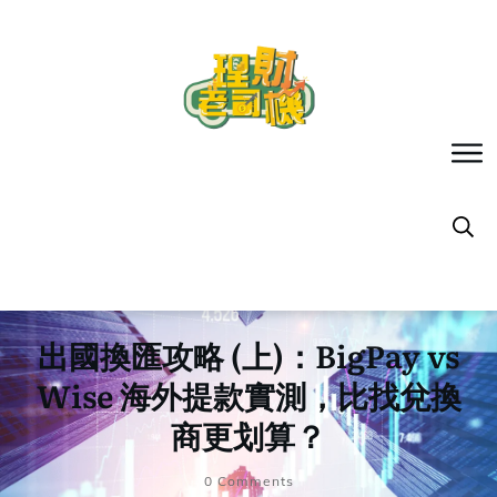
出國換匯攻略 (上)：BigPay vs
Wise 海外提款實測，比找兌換
商更划算？
0
Comments