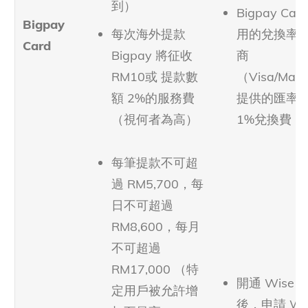
到）
Bigpay Car
Bigpay
每次海外提款
用的兌換率
Card
Bigpay 將征收
商
RM10或 提款數
（Visa/Mas
額 2%的服務費
提供的匯率最
（視何者為高）
1%兌換費
每筆提款不可超
過 RM5,700，每
日不可超過
RM8,600，每月
不可超過
RM17,000 （特
開通 Wise 
定用戶被允許增
後，申請 Wi