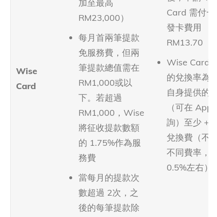
加至最高
Card 需付
RM23,000）
發卡費用
每月首兩筆提款
RM13.70
免服務費，但兩
Wise Card
筆提款總值需在
Wise
的兌換率為 W
RM1,000或以
Card
自身提供的
下。若超過
（可在 App 
RM1,000，Wise
詢）至少 + 0
將征收提款數額
兌換費（不
的 1.75%作為服
不同費率，
務費
0.5%左右）
當每月的提款次
數超過 2次，之
後的每筆提款除