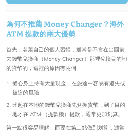
為何不推薦 Money Changer？海外 ATM 提款的
為何不推薦 Money Changer？海外
兩大優勢
ATM 提款的兩大優勢
BigPay vs Wise Card：海外提款手續費與限制
一覽表
首先，老蕭自己的個人習慣，通常是不會在出國前
注意隱藏成本：當地銀行的 ATM 額外收費
去錢幣兌換商（Money Changer）那裡兌換目的地
結論：BigPay 與 Wise 該選哪一張？
的貨幣的，這裡的原因有兩個：
避坑指南：什麼是 DCC (動態貨幣轉換)？千萬別
擔心身上持有大量現金，在旅途中容易有遺失或
選令吉結算！
被盜的風險。
BigPay 及 Wise 開戶優惠
比起在本地的錢幣兌換商先兌換貨幣，到了目的
繼續閱讀：出國刷卡攻略 (下)：Wise 匯率雖
地才在 ATM （提款機）提款，通常更加划算。
好，為何我堅持刷 Maybank 信用卡？
第一點很容易理解，而要在第二點做到划算，通常