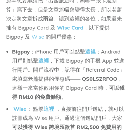
原本想要繼續把「出國旅遊時，刷哪一張卡最划
算」寫下去，但是文章篇幅會變得太長，所以老蕭
決定將文章拆成兩篇。讀到這裡的各位，如果還未
擁有 Bigpay Card 及
Wise Card
，以下提供
Bigpay 及
Wise
的開戶優惠：
Bigpay
：iPhone 用戶可以點擊
這裡
；Android
用戶則點擊
這裡
，下載 Bigpay 的手機 App 並進
行開戶。開戶流程中，記得在「Referral Code」
處填寫老蕭提供的優惠碼——
QS0LSZRFOO
，
這樣一來當你啟用你的 Bigpay Card 時，
可以獲
得 RM10 的免費餘額
。
Wise
：
點擊
這裡
，直接前往開戶鏈結，就可以
註冊成為 Wise 用戶。通過這個鏈結開戶，大家
可以獲得 Wise 跨境匯款首 RM2,500 免費用的