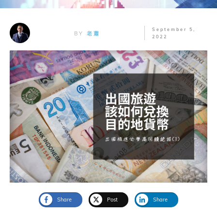
September 5,
BY
老蕭
2022
Share
Post
Share