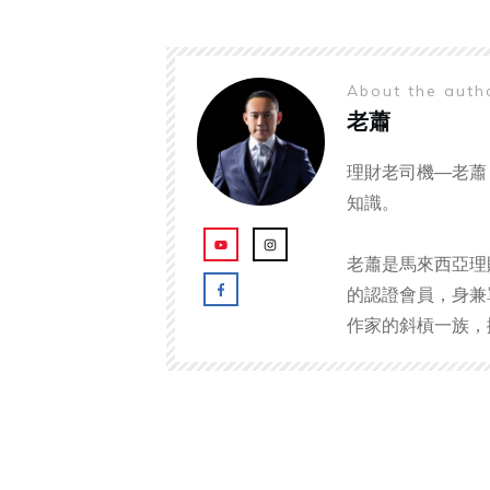
About the aut
老蕭
理財老司機—老蕭
知識。
老蕭是馬來西亞理
的認證會員，身兼
作家的斜槓一族，