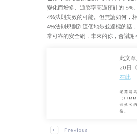
變化而增多、通膨率高過預計的 5
4%法則失效的可能。但無論如何，
4%法則規劃到這個地步並達標的話
常可靠的安全網，未來的你，會謝謝
此文章
20日
在此
老蕭是
（FI
部落客的
格。
Previous