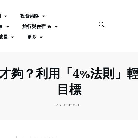
劃
投資策略

旅行與住宿 🔥
成長
更多
才夠？利用「4%法則」
目標
2
Comments