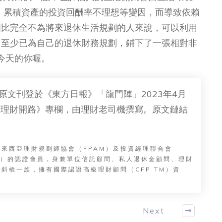
%、累積資產的投資回酬率不理想等變因，而導致依賴
相比完全不為將來退休生活規劃的人來說，可以利用
，至少已為自己的退休財務規劃，鋪下了一張相對非
今天的你喔。
原文刊登於《東方日報》「龍門陣」2023年4月
《理財開路》專欄，由理財老司機撰寫。原文鏈結
馬來西亞理財規劃師協會（FPAM）及投資經理聯合會
MM）的認證會員，身兼單位信託顧問、私人退休金顧問、理財
斜槓一族，擁有國際認證高級理財顧問（CFP TM）資
Next