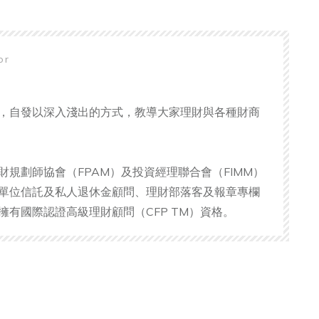
hor
，自發以深入淺出的方式，教導大家理財與各種財商
財規劃師協會（FPAM）及投資經理聯合會（FIMM）
單位信託及私人退休金顧問、理財部落客及報章專欄
擁有國際認證高級理財顧問（CFP TM）資格。