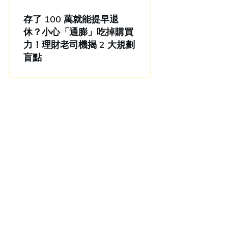
存了 100 萬就能提早退
休？小心「通膨」吃掉購買
力！理財老司機揭 2 大規劃
盲點