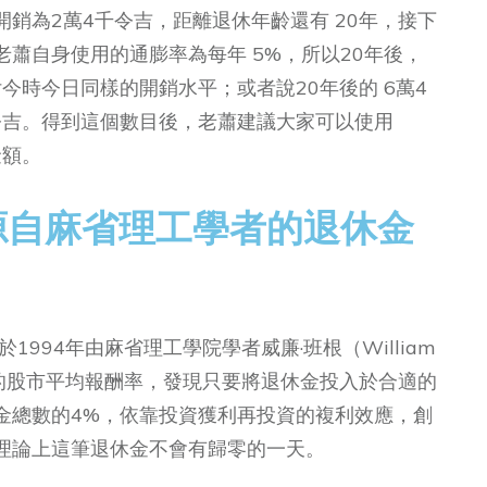
銷為2萬4千令吉，距離退休年齡還有 20年，接下
蕭自身使用的通膨率為每年 5%，所以20年後，
今時今日同樣的開銷水平；或者說20年後的 6萬4
令吉。得到這個數目後，老蕭建議大家可以使用
金額。
？源自麻省理工學者的退休金
1994年由麻省理工學院學者威廉·班根（William
5年的股市平均報酬率，發現只要將退休金投入於合適的
金總數的4%，依靠投資獲利再投資的複利效應，創
理論上這筆退休金不會有歸零的一天。