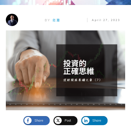
BY
老蕭
April 27, 2023
Share
Post
Share