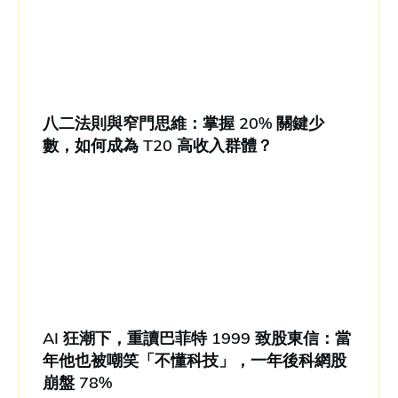
八二法則與窄門思維：掌握 20% 關鍵少
數，如何成為 T20 高收入群體？
AI 狂潮下，重讀巴菲特 1999 致股東信：當
年他也被嘲笑「不懂科技」，一年後科網股
崩盤 78%