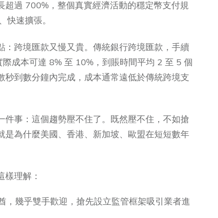
增長超過 700%，整個真實經濟活動的穩定幣支付規
續、快速擴張。
點：跨境匯款又慢又貴。傳統銀行跨境匯款，手續
際成本可達 8% 至 10%，到賬時間平均 2 至 5 個
數秒到數分鐘內完成，成本通常遠低於傳統跨境支
一件事：這個趨勢壓不住了。既然壓不住，不如搶
就是為什麼美國、香港、新加坡、歐盟在短短數年
這樣理解：
酋，幾乎雙手歡迎，搶先設立監管框架吸引業者進