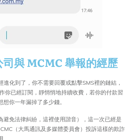
司與 MCMC 舉報的經歷
經進化到了，你不需要回覆或點擊SMS裡的鏈結，
當作你已經訂閱，靜悄悄地持續收費，若你的付款習
想想你一年漏掉了多少錢。
為避免法律糾紛，這裡使用諧音），這一次已經是
MCMC（大馬通訊及多媒體委員會）投訴這樣的欺詐
用。