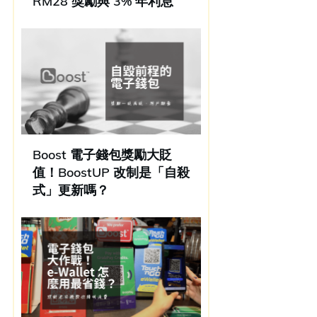
RM28 獎勵與 3% 年利息
Boost 電子錢包獎勵大貶
值！BoostUP 改制是「自殺
式」更新嗎？