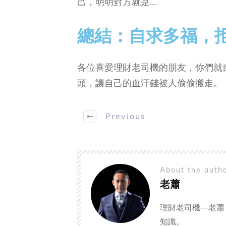
己，明明對方就是…
總結：自求多福，
各位喜愛理財老司機的朋友，你們就
頭，讓自己的血汗錢被人偷偷搬走。
Previous
About the auth
老蕭
理財老司機—老蕭
知識。