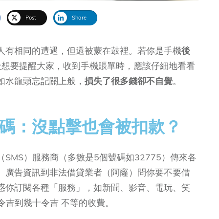
Post
Share
人有相同的遭遇，但還被蒙在鼓裡。若你是手機
後
天想要提醒大家，收到手機賬單時，應該仔細地看看
如水龍頭忘記關上般，
損失了很多錢卻不自覺
。
S 號碼：沒點擊也會被扣款？
SMS）服務商（多數是5個號碼如32775）傳來各
、廣告資訊到非法借貸業者（阿窿）問你要不要借
惑你訂閱各種「服務」，如新聞、影音、電玩、笑
令吉到幾十令吉 不等的收費。