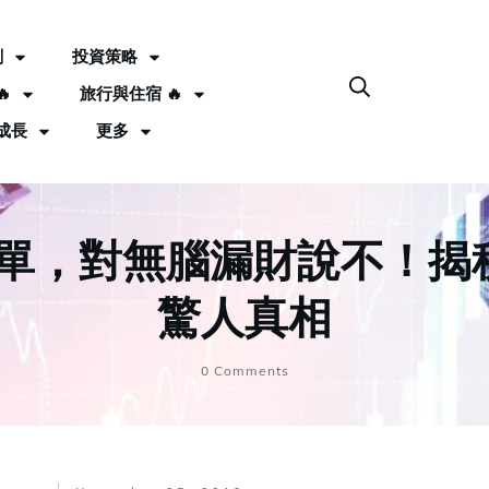
劃
投資策略

旅行與住宿 🔥
成長
更多
單，對無腦漏財說不！揭秘 
驚人真相
0
Comments