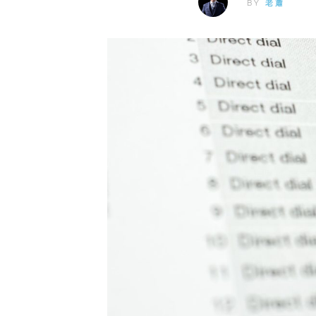
BY
老蕭