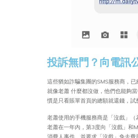
投訴無門？向電訊公
這些猶如詐騙集團的SMS服務商，已
就像老蕭 什麼都沒做，他們也能夠
慣是只看賬單首頁的總額就還錢，試
老蕭使用的手機服務商是「沒戲」（
老蕭在一年內，第3度向「沒戲」和
消費人事件，並要求「沒戲」免去費