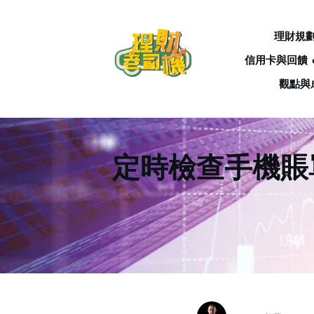
理財規
信用卡與回饋 
觀點與
定時檢查手機賬