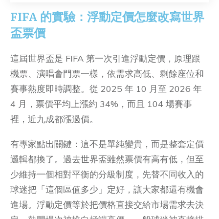
FIFA
的實驗：浮動定價怎麼改寫世界
盃票價
這屆世界盃是 FIFA 第一次引進浮動定價，原理跟
機票、演唱會門票一樣，依需求高低、剩餘座位和
賽事熱度即時調整。從 2025 年 10 月至 2026 年
4 月，票價平均上漲約 34%，而且 104 場賽事
裡，近九成都漲過價。
有專家點出關鍵：這不是單純變貴，而是整套定價
邏輯都換了。過去世界盃雖然票價有高有低，但至
少維持一個相對平衡的分級制度，先替不同收入的
球迷把「這個區值多少」定好，讓大家都還有機會
進場。浮動定價等於把價格直接交給市場需求去決