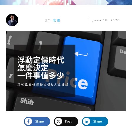
BY
老蕭
June 18, 2026
Share
Post
Share