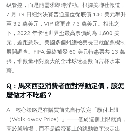
級管控，而是隨需求即時浮動。根據美聯社報道，
7 月 19 日紐約決賽普通座位從底價 140 美元攀升
至 3.2 萬美元，VIP 席更達 7.3 萬美元。相比之
下，2022 年卡達世界盃最高票價約為 1,600 美
元，差距懸殊。美國多個州總檢察長已就配票機制
展開調查。FIFA 最終補發 60 美元特惠票共 13 萬
張，惟數量相對龐大的全球球迷基數而言杯水車
薪。
Q：
馬來西亞消費者面對浮動定價，該怎
麼做才不吃虧？
A：核心策略是在購買前先自行設定「願付上限
（Walk-away Price）」——低於這個上限就買，
高於就離場，而不是讓螢幕上的跳動數字決定出