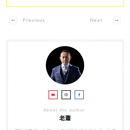
Previous
Next
About the author
老蕭