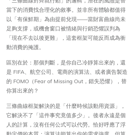
「三條曲線對齊就行動」的邏輯，潛在的風險是替
當下的消費找合理化的敘事。並非所有體驗都值得
以「有保鮮期」為由提前兌現——當財富曲線尚未
足夠支撐，或機會窗口被情緒與行銷恐懼誤判為
「現在不去以後更難」，這套框架可能反而成為衝
動消費的掩護。
區別在於：那個判斷，是你自己冷靜算出來的，還
是 FIFA、航空公司、電商的演算法、或者廣告製造
的 FOMO（Fear of Missing Out，錯失恐懼），替
你算出來的？
三條曲線框架解決的是「什麼時候該動用資源」，
它解決不了「這件事究竟值多少」。後者永遠是個
人的計算，沒有任何公式可以代勞。恰好呼應了浮
動定價的本質：演算法能算出你的需求強度，但算