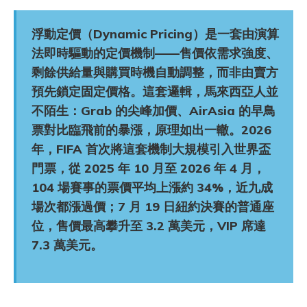
浮動定價（Dynamic Pricing）是一套由演算
法即時驅動的定價機制——售價依需求強度、
剩餘供給量與購買時機自動調整，而非由賣方
預先鎖定固定價格。這套邏輯，馬來西亞人並
不陌生：Grab 的尖峰加價、AirAsia 的早鳥
票對比臨飛前的暴漲，原理如出一轍。2026
年，FIFA 首次將這套機制大規模引入世界盃
門票，從 2025 年 10 月至 2026 年 4 月，
104 場賽事的票價平均上漲約 34%，近九成
場次都漲過價；7 月 19 日紐約決賽的普通座
位，售價最高攀升至 3.2 萬美元，VIP 席達
7.3 萬美元。