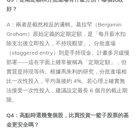
好？
A：兩者是截然相反的邏輯。葛拉罕（Benjamin
Graham）原始定義的定期定額，是「每月薪水扣
除支出後立即投入，不持現觀望」。分批進場
（staggered entry）則是手持現金、計畫多月緩慢
部署——這在字面上雖常被稱為「定期定額」，但
實質是持現等待。根據馬朱利的研究，分批進場相
比一次性投入，平均落後約 4%。若心理上確實無
法接受一次性投入，建議設定最長 6 個月的截止期
限。
Q4：高點時選幾隻個股，比買投資一籃子股票的基
金更安全嗎？