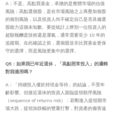
A：不是。高點買基金，承擔的是整體市場的估值
風險；高點選個股，是在市場風險之上再疊加個股
的個別風險，以及投資人尚不確定自己是否具備選
股能力這個未知數。要從統計上辨別一位投資人的
超額報酬是技術還是運氣，通常需要至少 10 年的
追蹤期。在此確認之前，選個股並非比買基金更保
守的選擇，而是風險更集中的選擇。
Q5：如果我已年近退休，「高點照常投入」的邏輯
對我適用嗎？
A：「持續投入優於持現金等待」的結論，不受年
齡影響。但接近退休的投資人面臨提領順序風險
（sequence of returns risk）：若剛進入提領期市
場大跌，提領加跌幅的雙重打擊，對資產的傷害遠