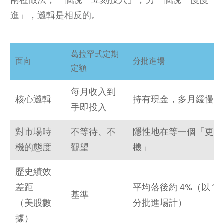
進」，邏輯是相反的。
葛拉罕式定期
面向
分批進場
定額
每月收入到
核心邏輯
持有現金，多月緩慢部
手即投入
對市場時
不等待、不
隱性地在等一個「更好
機的態度
觀望
機」
歷史績效
差距
平均落後約 4%（以 12
基準
（美股數
分批進場計）
據）