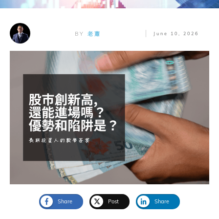
BY
老蕭
June 10, 2026
Share
Post
Share