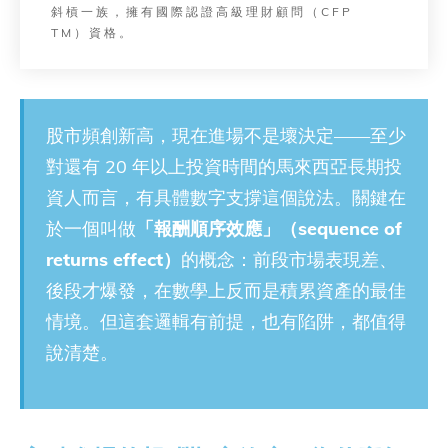
斜槓一族，擁有國際認證高級理財顧問（CFP
TM）資格。
股市頻創新高，現在進場不是壞決定——至少
對還有 20 年以上投資時間的馬來西亞長期投
資人而言，有具體數字支撐這個說法。關鍵在
於一個叫做
「報酬順序效應」（
sequence of
returns effect）
的概念：前段市場表現差、
後段才爆發，在數學上反而是積累資產的最佳
情境。但這套邏輯有前提，也有陷阱，都值得
說清楚。