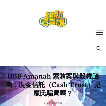
UBB Amanah 索賄案與股權謎
團：現金信託（Cash Trust）是
龐氏騙局嗎？
0
Comments