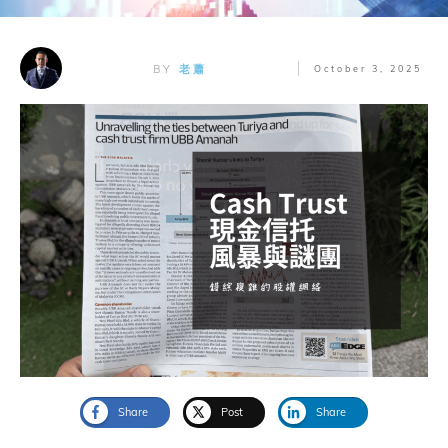
BY
老蕭
October 3, 2025
Share
Post
Share