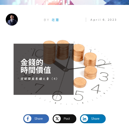
BY
老蕭
April 6, 2023
Share
Post
Share