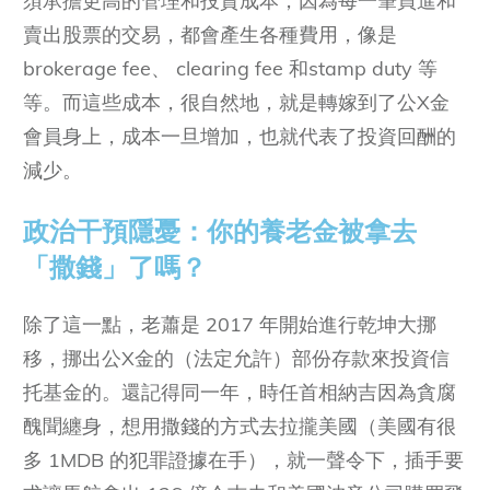
須承擔更高的管理和投資成本，因為每一筆買進和
賣出股票的交易，都會產生各種費用，像是
brokerage fee、 clearing fee 和stamp duty 等
等。而這些成本，很自然地，就是轉嫁到了公X金
會員身上，成本一旦增加，也就代表了投資回酬的
減少。
政治干預隱憂：你的養老金被拿去
「撒錢」了嗎？
除了這一點，老蕭是 2017 年開始進行乾坤大挪
移，挪出公X金的（法定允許）部份存款來投資信
托基金的。還記得同一年，時任首相納吉因為貪腐
醜聞纏身，想用撒錢的方式去拉攏美國（美國有很
多 1MDB 的犯罪證據在手），就一聲令下，插手要