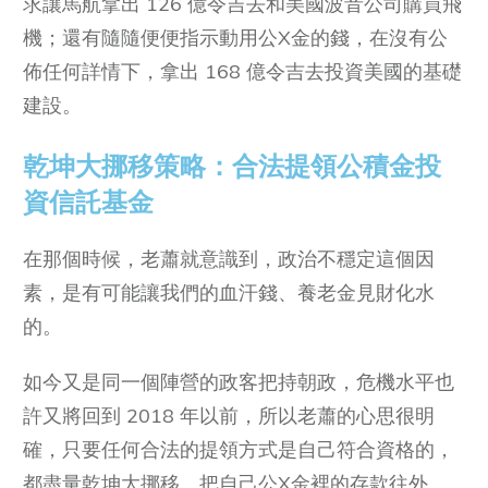
求讓馬航拿出 126 億令吉去和美國波音公司購買飛
機；還有隨隨便便指示動用公X金的錢，在沒有公
佈任何詳情下，拿出 168 億令吉去投資美國的基礎
建設。
乾坤大挪移策略：合法提領公積金投
資信託基金
在那個時候，老蕭就意識到，政治不穩定這個因
素，是有可能讓我們的血汗錢、養老金見財化水
的。
如今又是同一個陣營的政客把持朝政，危機水平也
許又將回到 2018 年以前，所以老蕭的心思很明
確，只要任何合法的提領方式是自己符合資格的，
都盡量乾坤大挪移。把自己公X金裡的存款往外