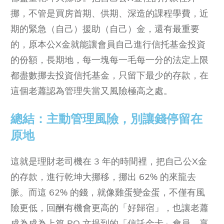
挪，不管是買房首期、供期、深造的課程學費，近
期的緊急（自己）援助（自己）金，還有最重要
的，原本公X金就能讓會員自己進行信托基金投資
的份額，長期地，每一塊每一毛每一分的法定上限
都盡數挪去投資信托基金，只留下最少的存款，在
這個老蕭認為管理失當又風險極高之處。
總結：主動管理風險，別讓錢停留在
原地
這就是理財老司機在 3 年的時間裡，把自己公X金
的存款，進行乾坤大挪移，挪出 62% 的來龍去
脈。而這 62% 的錢，就像雞蛋變金蛋，不僅有風
險更低，回酬有機會更高的「好歸宿」，也讓老蕭
成為成為上篇 PO 文提到的「信託金卡」會員，享