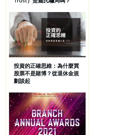
Trust）是龐氏騙局嗎？
投資的正確思維：為什麼買
股票不是賭博？從退休金規
劃談起