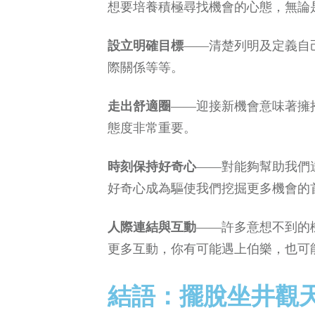
想要培養積極尋找機會的心態，無論
設立明確目標
——清楚列明及定義自
際關係等等。
走出舒適圈
——迎接新機會意味著擁
態度非常重要。
時刻保持好奇心
——對能夠幫助我們
好奇心成為驅使我們挖掘更多機會的
人際連結與互動
——許多意想不到的
更多互動，你有可能遇上伯樂，也可
結語：擺脫坐井觀