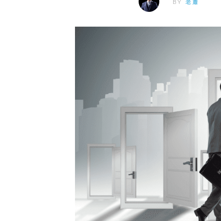
BY
老蕭