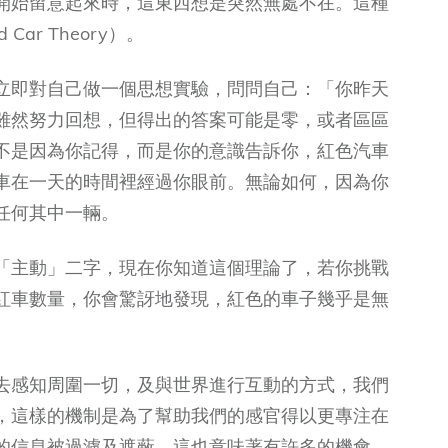
開始留意起來時，這東西想是突然無處不在。這種
ar Theory）。
立即對自己做一個思想實驗，問問自己：「你昨天
雖然努力回想，但得出的答案可能是零，或者區區
不是因為你記得，而是你的意識告訴你，紅色汽車
車在一天的時間裡經過你眼前。無論如何，因為你
任何其中一輛。
「主動」二字，現在你知道這個理論了，若你挑戰
紅車數量，你會驚訝地發現，紅色的車子幾乎是無
去感知周圍一切，及與世界進行互動的方式，我們
，這樣的機制是為了幫助我們的感官得以更專注在
的信息被過濾及遮蔽，這也意味著有許多的機會，