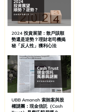
2024 投資展望：散戶該順
勢還是逆勢？理財老司機揭
秘「反人性」獲利心法
UBB Amanah 索賄案與股
權謎團：現金信託（Cash