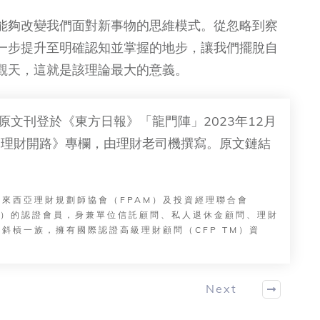
能夠改變我們面對新事物的思維模式。從忽略到察
一步提升至明確認知並掌握的地步，讓我們擺脫自
觀天，這就是該理論最大的意義。
原文刊登於《東方日報》「龍門陣」2023年12月
《理財開路》專欄，由理財老司機撰寫。原文鏈結
馬來西亞理財規劃師協會（FPAM）及投資經理聯合會
MM）的認證會員，身兼單位信託顧問、私人退休金顧問、理財
斜槓一族，擁有國際認證高級理財顧問（CFP TM）資
Next