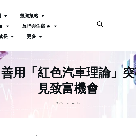
劃
投資策略

旅行與住宿 🔥
成長
更多
？善用「紅色汽車理論」突
見致富機會
0
Comments