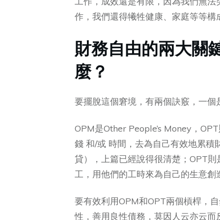
工作，成效還是有限，因為我們無法
作，我們還得犧牲健康、家庭等等構
財務自由的兩大關鍵槓
麼？
要擺脫這個窘境，有兩個訣竅，一個是
OPM是Other People’s Money，
錢 和/或 時間，去為自己有效地累
貸），上篇已經說得很清楚；OPT
工，用他們的工時來為自己的生意創
要有效利用OPM和OPT兩個槓桿，
性，善用良性債務，莫因人云亦云而