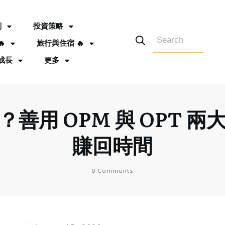
劃
投資策略

旅行與住宿 🔥
成長
更多
善用 OPM 與 OPT 
賺回時間
0
Comments