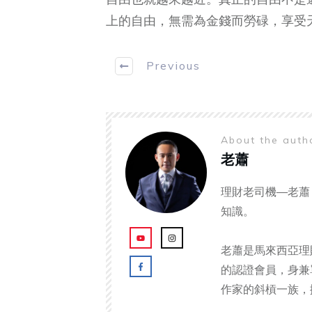
上的自由，無需為金錢而勞碌，享受
Previous
About the aut
老蕭
理財老司機—老蕭
知識。
老蕭是馬來西亞理
的認證會員，身兼
作家的斜槓一族，