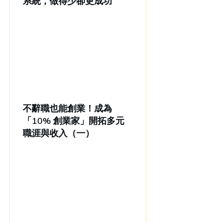
系統，做得少卻更成功
不辭職也能創業！成為
「10% 創業家」開拓多元
職涯與收入（一）