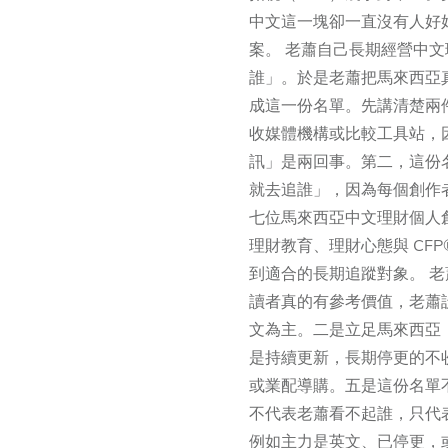
中文這一塊卻一直沒有人好
案。 老蕭自己長期經營中
誰」。於是老蕭把馬來西亞
成這一份名單。先講清楚兩
收媒體機構或比較工具站，
訊」是兩回事。第二，這份
就去追誰」，因為每個創作
七位馬來西亞中文理財個人
理財教育、理財心態與 CF
到適合的長期追蹤對象。 老
讀者真的有參考價值，老蕭
文為主。二是立足馬來西亞
是持續更新，長期停更的不
或業配導購。五是這份名單
不代表老蕭看不起誰，只代
例如主力是英文、已停更，