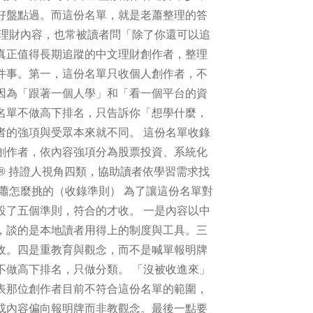
好盤點過。而這份名單，就是老蕭整理的答
文理財內容，也常被讀者問「除了你還可以追
真正值得長期追蹤的中文理財創作者，整理
件事。第一，這份名單只收個人創作者，不
因為「跟著一個人學」和「看一個平台的資
名單不做高下排名，只告訴你「想學什麼，
者的強項與受眾本來就不同。 這份名單收錄
創作者，依內容強項分為股票投資、系統化
P® 持證人視角四類，協助讀者依學習需求找
蕭怎麼挑的（收錄準則） 為了讓這份名單對
設了五個準則，符合的才收。 一是內容以中
，談的是本地讀者用得上的制度與工具。三
收。四是重教育與觀念，而不是喊單報明牌
不做高下排名，只做分類。 「沒被收進來」
表那位創作者目前不符合這份名單的範圍，
或內容偏向報明牌而非教觀念。最後一點要