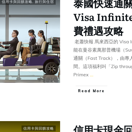
泰國快速通
,
信用卡與回饋攻略
,
旅行與住宿
Visa Infi
費禮遇攻略
老蕭快報 馬來西亞的 Visa 
能在曼谷素萬那普機場（Suvar
通關（Fast Track）
間。這項福利叫「Zip through 
Primex
...
​Read More
信用卡現金
信用卡與回饋攻略