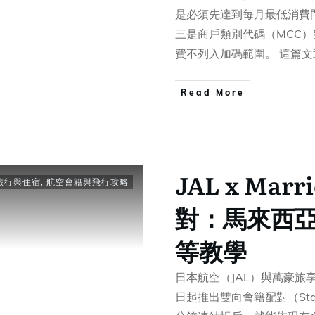
是必須先達到每月最低消費
三是商戶類別代碼（MCC
費不列入加碼範圍。 這篇
​Read More
JAL x Marr
旅行與住宿
,
航空會籍與飛行攻略
對：馬來西
等教學
日本航空（JAL）與萬豪旅享家（Ma
日起推出雙向會籍配對（Sta