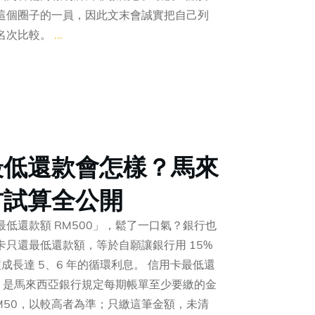
這個圈子的一員，因此文末會誠實把自己列
名次比較。
...
最低還款會怎樣？馬來
方試算全公開
低還款額 RM500」，鬆了一口氣？銀行也
只還最低還款額，等於自願讓銀行用 15%
滾成長達 5、6 年的循環利息。 信用卡最低還
ment）是馬來西亞銀行規定每期帳單至少要繳的金
RM50，以較高者為準；只繳這筆金額，未清