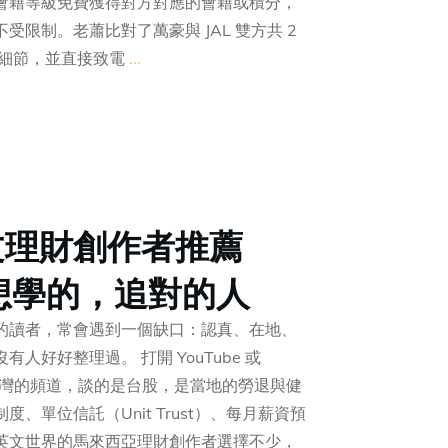
會籍等級免費獲得對方對應的會籍或積分，
限制。老蕭比對了萬豪與 JAL 雙方共 2
款細節，並直接致電
...
文理財創作者推薦
你想學的，追對的人
的讀者，常會遇到一個缺口：認真、在地、
人好好整理過。 打開 YouTube 或
是台灣的頻道，談的是台股，是當地的勞退與健
、單位信託（Unit Trust）、每月薪資預
。英文世界的馬來西亞理財創作者選擇不少，