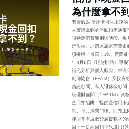
為什麼拿不到
老蕭觀點 信用卡廣告上說的
人實際拿到的淨回扣率通常
限特定消費類別與時段、每
定失準。老蕭以馬來西亞市
項拆解「最高 15%」實際能
年8月6日《理財開路》專
補充分析與個人觀點。東方
劃師協會（FPAM）及投資
信託顧問、私人退休金顧問
級理財顧問（CFP TM）
金回扣陷阱，指的是信用卡
制、每月消費門檻、回扣上
淨回扣率遠低於廣告數字的
因：一是高回扣率只適用於