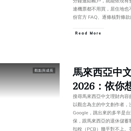
分鐘連結帳戶，就能依現有
連機票都不用買，居住地也不受
份官方 FAQ、逐條核對條
​Read More
馬來西亞中
觀點與成長
2026：依
搜尋馬來西亞中文理財內容
以觀念為主的中文創作者，沒有
Google，跳出來的多半
保，跟馬來西亞的退休儲蓄制度
扣稅（PCB）幾乎對不上