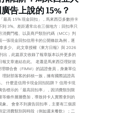
廣告上說的 15%？
「最高 15% 現金回扣」，馬來西亞多數持卡
不到 3%。差距通常出在三個地方：回扣率只
月消費門檻、以及商戶類別代碼（MCC）判
面一張現金回扣信用卡的公開條款為例，逐
拿多少。 此文章授權《東方日報》與 2026
欄刊出，此篇原文收錄了報章版本以外更多的
日報文章連結在此。 老蕭是馬來西亞理財規
經理聯合會（FIMM）的認證會員，身兼單位
、理財部落客的斜槓一族，擁有國際認證高
資格。 什麼是信用卡現金回扣陷阱？ 信用卡現
廣告標示的「最高回扣率」，因消費類別限
限等條件層層疊加，導致持卡人實際拿到的
現象。 會拿不到廣告回扣率，主要有三個原
特定消費類別與時段（例如週末餐飲）；二