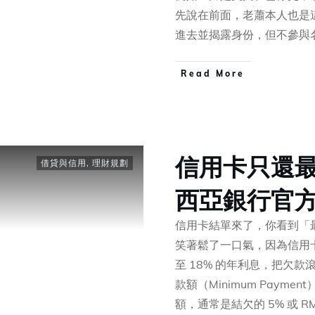
先說在前面，老蕭本人也是
進去並揭露身份，但不參與
​Read More
信用卡只還
借貸與信用
,
理財規劃
西亞銀行官
信用卡結單來了，你看到「最
笑著鬆了一口氣，因為信用卡
至 18% 的年利息，把欠款
款額（Minimum Pay
額，通常是結欠的 5% 或 