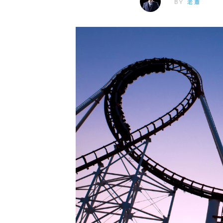
BY
老蕭