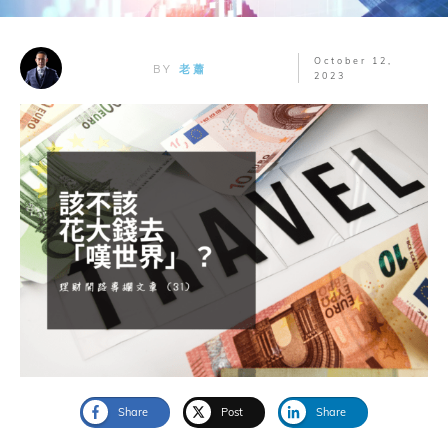
October 12,
BY
老蕭
2023
Share
Post
Share