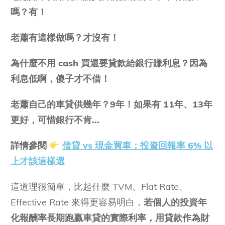
嗎？有！
老蕭有這樣做嗎？才沒有！
為什麼不用 cash 買還要貸款給銀行賺利息？因為
利息低啊，傻子才不借！
老蕭自己的車貸供幾年？9年！如果有 11年、13年
更好，可惜銀行不肯...
詳情參閱
借貸 vs 現金買車：投資回報率 6% 以
上才該這樣選
這道理很簡單，比起什麼 TVM、Flat Rate、
Effective Rate 來得更容易明白，
若個人的投資年
化報酬率長期跑贏車貸的實際利率，用貸款作為財