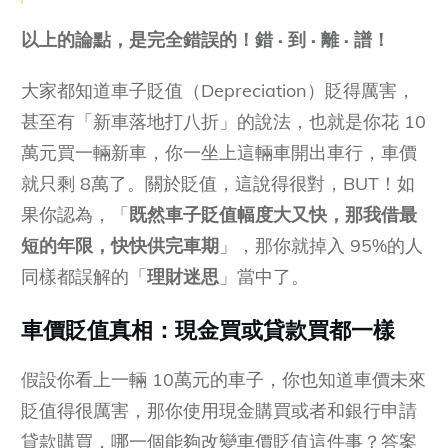
以上的論點，是完全錯誤的！錯 · 到 · 離 · 譜！
大家都知道車子貶值（Depreciation）貶得厲害，
甚至有「新車落地打八折」的說法，也就是你花 10
萬元買一輛新車，你一坐上這輛車開出車行，車價
就只剩 8萬了。關於貶值，這說得很對，BUT！如
果你認為，「
既然車子貶值幅度大又快，那我借最
短的年限，快快供完車期
」，那你就掉入 95%的人
同樣都誤解的「
理財迷思
」當中了。
車價貶值真相：現金買或貸款買都一樣
假設你看上一輛 10萬元的車子，你也知道車價未來
貶值得很厲害，那你使用現金購買或者和銀行申請
貸款購買，哪一個能夠改變車價貶值這件事？答案