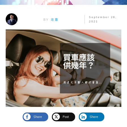
September 26,
BY
老蕭
2021
Share
Post
Share