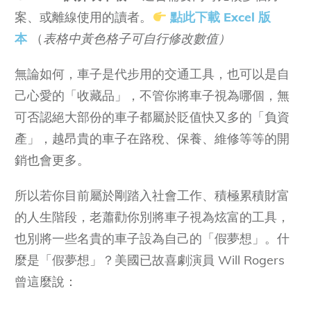
案、或離線使用的讀者。
點此下載 Excel 版
本
（
表格中黃色格子可自行修改數值）
無論如何，車子是代步用的交通工具，也可以是自
己心愛的「收藏品」，不管你將車子視為哪個，無
可否認絕大部份的車子都屬於貶值快又多的「負資
產」，越昂貴的車子在路稅、保養、維修等等的開
銷也會更多。
所以若你目前屬於剛踏入社會工作、積極累積財富
的人生階段，老蕭勸你別將車子視為炫富的工具，
也別將一些名貴的車子設為自己的「假夢想」。什
麼是「假夢想」？美國已故喜劇演員 Will Rogers
曾這麼說：