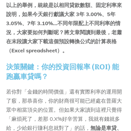
以上的舉例，統統是以相同貸款數額、固定利率來
說明，如果今天銀行獻議大家 3年 3.00%、5年
3.05%、7年 3.10%...不同年限配上不同利率的情
況，大家要如何判斷呢？將文章閱讀到最後，老蕭
在末段讓大家下載這個預設轉換公式的計算表格
（Excel spreadsheet）。
決策關鍵：你的投資回報率 (ROI) 能
跑贏車貸嗎？
若你對「金錢的時間價值」還有實際利率的運用開
了竅，那恭喜你，你的財商很可能已經處在普羅大
眾中相當頂尖的位置。但如果大家讀到這裡只覺得
「麻煩死了，差那 0.X%好辛苦算，我就有錢就多
給，少給銀行賺利息就對了」的話，
無論是車貸、