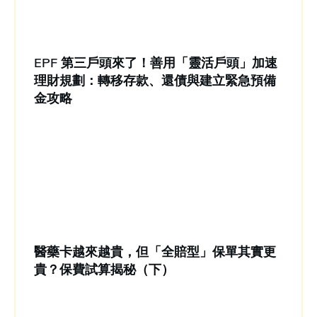
EPF 第三戶頭來了！善用「靈活戶頭」加速
理財規劃：轉移存款、還債與建立緊急預備
金攻略
醫藥卡越來越貴，但「全賠型」保單其實更
貴？保費試算揭秘（下）