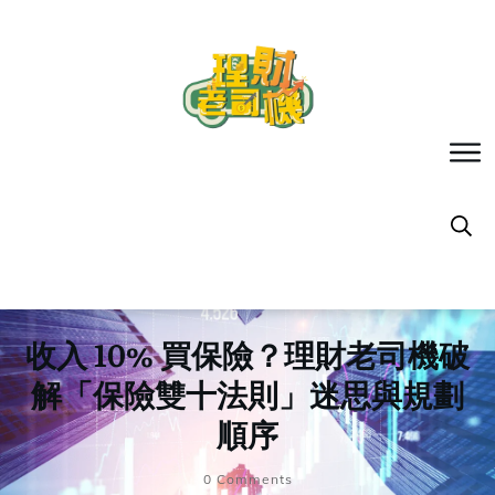
收入 10% 買保險？理財老司機破
解「保險雙十法則」迷思與規劃
順序
0
Comments