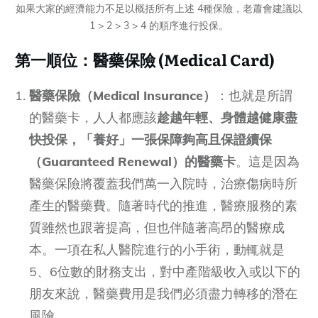
如果大家的經濟能力不足以概括所有上述 4種保險，老蕭會建議以
1 > 2 > 3 > 4 的順序進行投保。
第一順位：醫藥保險 (Medical Card)
醫藥保險（Medical Insurance）
：也就是所謂
的醫藥卡，人人都應該
趁越年輕、身體越健康盡
快投保，「養好」一張保障夠高且保證續保
（Guaranteed Renewal）的醫藥卡
。這是因為
醫藥保險將覆蓋我們萬一入院時，治療傷病時所
產生的醫藥費。隨著時代的推進，醫療服務的素
質雖然也跟著提高，但也伴隨著高昂的醫療成
本。一項在私人醫院進行的小手術，動輒就是
5、6位數的財務支出，對中產階級收入或以下的
朋友來說，醫藥費用是我們必須盡力轉移的潛在
風險。