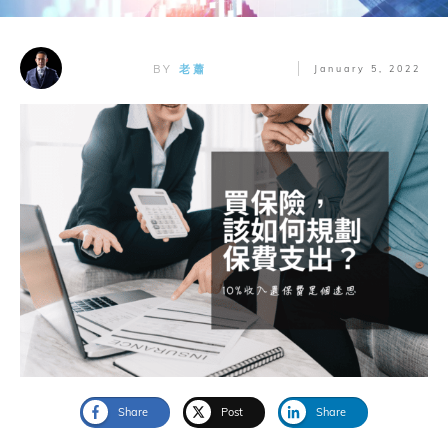
BY
老蕭
January 5, 2022
Share
Post
Share