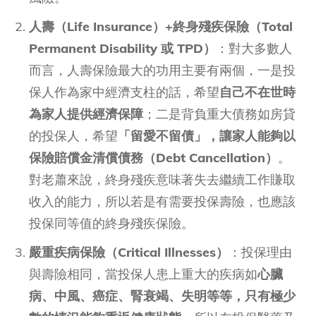
人壽（Life Insurance）+終身殘疾保險（Total
Permanent Disability 或 TPD）
：對大多數人
而言，人壽保險最大的功用主要有兩個，一是投
保人作為家中經濟支柱的話，希望
自己不在世時
為家人提供經濟保障
；二是背負重大債務如房貸
的投保人，希望
「留愛不留債」，讓家人能夠以
保險賠償金清償債務（Debt Cancellation）
。
對老蕭來說，終身殘疾意味著失去繼續工作賺取
收入的能力，所以若是有需要投保壽險，也應該
投保同等值的終身殘疾保險。
嚴重疾病保險（Critical Illnesses）
：投保理由
與壽險相同，當投保人患上重大的疾病如
心臟
病、中風、癌症、腎衰竭、失明等等，只有極少