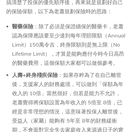
搞清楚了投保的優先順序後，再來就是規劃好自己
的保險保額，以下為老蕭規劃保險時的思路：
醫藥保險
：除了必須是保證續保的醫藥卡，老蕭
認為保障應該要至少達到每年理賠限額（Annual
Limit）150萬令吉，終身限額則是無上限（No
Lifetime Limit），才算是能夠應付今時今日高昂
的醫藥費用，這個保額大家都可以做個參考。
人壽+終身殘疾保險
：如果存粹為了在自己離世
後，支援家人的財務處境，可以做到「保額為年
收入的 10倍」當然很好，但若是能力不允許，
老蕭覺得將保額設置為年收入的 5倍至 8倍，已
經是非常理想的情況，這意味著投保人離世後，
受益人（家屬）能夠有 5年至 8年的財務緩衝
期，不會面對完全失去家庭收入來源過日子的窘