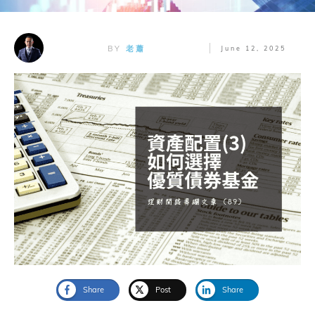
BY
老蕭
June 12, 2025
Share
Post
Share