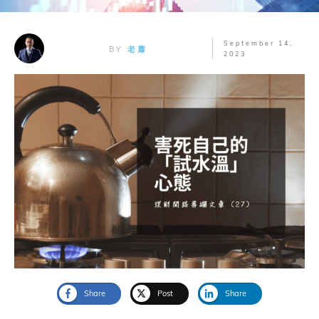
September 14,
BY
老蕭
2023
Share
Post
Share