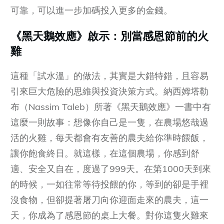
可靠，可以進一步加碼投入更多的金錢。
《黑天鵝效應》啟示：別當感恩節前的火
雞
這種「試水溫」的做法，其實是大錯特錯，且容易
引來巨大危險的思維與投資決策方式。納西姆塔勒
布（Nassim Taleb）所著《黑天鵝效應》一書中有
這麼一則故事：想像你自己是一隻，在農場悠哉過
活的火雞，每天都會有友善的農夫給你準時餵飯，
讓你飽食終日。就這樣，在這個農場，你感到舒
適、安全又自在，度過了999天。在第1000天到來
的時候，一如往常等待投餵的你，等到的卻是手裡
沒食物，但卻提著屠刀向你迎面走來的農夫，這一
天，你成為了感恩節的桌上大餐。對你這隻火雞來