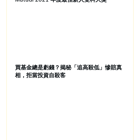
買基金總是虧錢？揭秘「追高殺低」慘賠真
相，拒當投資自殺客