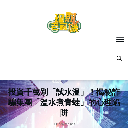
投資千萬別「試水溫」！揭秘詐
騙集團「溫水煮青蛙」的心理陷
阱
0
Comments