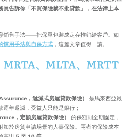
務員告訴你「不買保險就不批貸款」，在法律上本
導銷售手法——把保單包裝成定存推銷給客戶。如
的慣用手法與自保方式
，這篇文章值得一讀。
MRTA、MLTA、MRTT
erm Assurance，遞減式房屋貸款保險）
是馬來西亞最
款逐年遞減，受益人只能是銀行；
 Assurance，定額房屋貸款保險）
的保額則全期固定，
附加於房貸申請場景的人壽保險。兩者的保險成本
險高出
5 至 10 倍
。