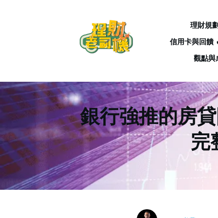
理財規
信用卡與回饋 
觀點與
銀行強推的房貸險
完