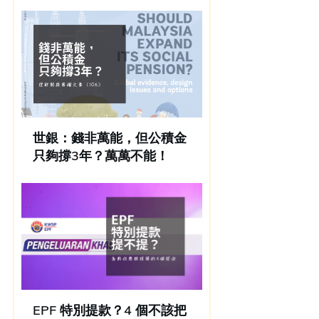
世銀：錢非萬能，但公積金
只夠撐3年？萬萬不能！
EPF 特別提款？4 個不該把