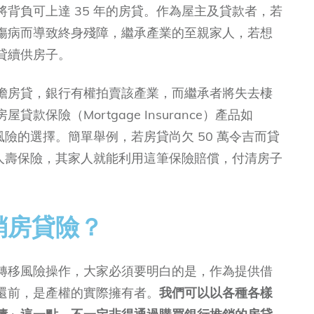
背負可上達 35 年的房貸。作為屋主及貸款者，若
傷病而導致終身殘障，繼承產業的至親家人，若想
貸續供房子。
擔房貸，銀行有權拍賣該產業，而繼承者將失去棲
保險（Mortgage Insurance）產品如
移風險的選擇。簡單舉例，若房貸尚欠 50 萬令吉而貸
的人壽保險，其家人就能利用這筆保險賠償，付清房子
。
銷房貸險？
轉移風險操作，大家必須要明白的是，作為提供借
還前，是產權的實際擁有者。
我們可以以各種各樣