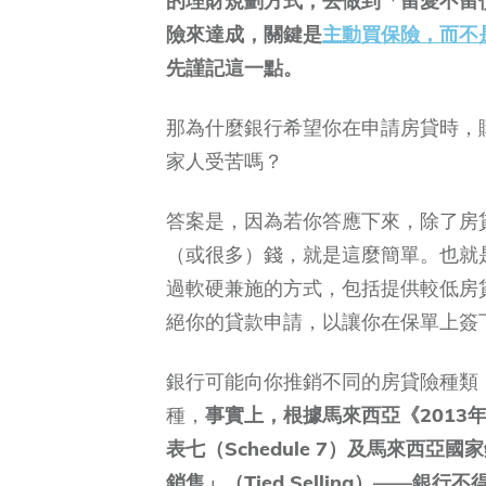
的理財規劃方式，去做到「留愛不留
險來達成，
關鍵是
主動買保險，而不
先謹記這一點。
那為什麼銀行希望你在申請房貸時，
家人受苦嗎？
答案是，因為若你答應下來，除了房
（或很多）錢，就是這麼簡單。也就
過軟硬兼施的方式，包括提供較低房
絕你的貸款申請，以讓你在保單上簽
銀行可能向你推銷不同的房貸險種類，如 
種，
事實上，根據馬來西亞《2013年金融服務
表七（Schedule 7）及馬來西
銷售」（Tied Selling）——