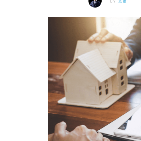
BY
老蕭