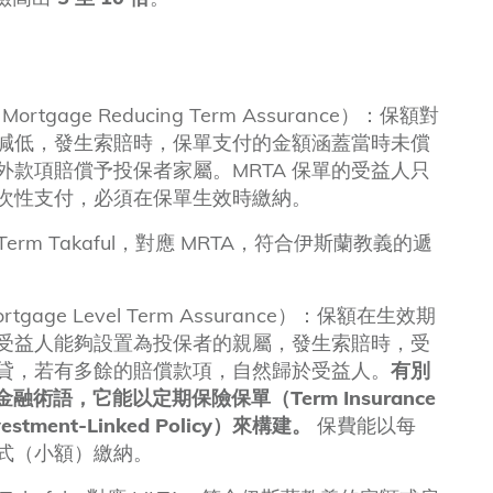
gage Reducing Term Assurance）：保額對
減低，發生索賠時，保單支付的金額涵蓋當時未償
款項賠償予投保者家屬。MRTA 保單的受益人只
次性支付，必須在保單生效時繳納。
ion Term Takaful，對應 MRTA，符合伊斯蘭教義的遞
age Level Term Assurance）：保額在生效期
受益人能夠設置為投保者的親屬，發生索賠時，受
貸，若有多餘的賠償款項，自然歸於受益人。
有別
金融術語，它能以定期保險保單（Term Insurance
tment-Linked Policy）來構建。
保費能以每
式（小額）繳納。