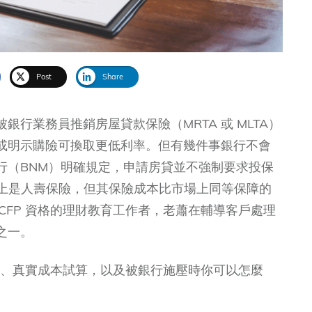
Post
Share
行業務員推銷房屋貸款保險（MRTA 或 MLTA）
或明示購險可換取更低利率。但有幾件事銀行不會
行（BNM）明確規定，申請房貸並不強制要求投保
 本質上是人壽保險，但其保險成本比市場上同等保障的
有 CFP 資格的理財教育工作者，老蕭在輔導客戶處理
之一。
 的差別、真實成本試算，以及被銀行施壓時你可以怎麼