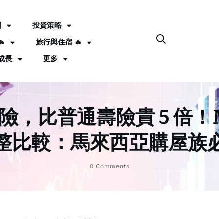
劃
投資策略

旅行與住宿 🔥
成長
更多
，比普通壽險貴 5 倍！MRT
整比較：馬來西亞購屋族
0
Comments