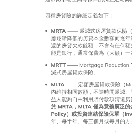
四種房貸險的詳細定義如下：
MRTA
—— 遞減式房屋貸款保險（Mort
應逐漸降低的房貸本金數額而逐年
還的房貸欠款餘額，不會有任何額外
能是銀行，通常保費為（大額）一
MRTT
—— Mortgage Reduct
減式房屋貸款保險。
MLTA
—— 定額房屋貸款保險（Mortg
內維持相同數額，不隨時間遞減。
益人能夠自由利用賠付款項清還房
於 MRTA，MLTA 僅為意義廣泛的
Policy）或投資連結保險保單（Inves
年、每半年、每三個月或每月的方